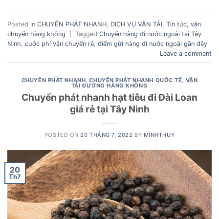
Posted in
CHUYỂN PHÁT NHANH
,
DỊCH VỤ VẬN TẢI
,
Tin tức
,
vận
chuyển hàng không
|
Tagged
Chuyển hàng đi nước ngoài tại Tây
Ninh
,
cước phí vận chuyển rẻ
,
điểm gửi hàng đi nước ngoài gần đây
Leave a comment
CHUYỂN PHÁT NHANH
,
CHUYỂN PHÁT NHANH QUỐC TẾ
,
VẬN
TẢI ĐƯỜNG HÀNG KHÔNG
Chuyển phát nhanh hạt tiêu đi Đài Loan
giá rẻ tại Tây Ninh
POSTED ON
20 THÁNG 7, 2022
BY
MINHTHUY
20
Th7