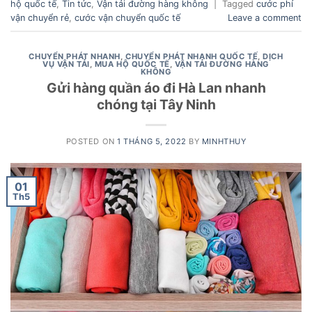
hộ quốc tế
,
Tin tức
,
Vận tải đường hàng không
|
Tagged
cước phí
vận chuyển rẻ
,
cước vận chuyển quốc tế
Leave a comment
CHUYỂN PHÁT NHANH
,
CHUYỂN PHÁT NHANH QUỐC TẾ
,
DỊCH
VỤ VẬN TẢI
,
MUA HỘ QUỐC TẾ
,
VẬN TẢI ĐƯỜNG HÀNG
KHÔNG
Gửi hàng quần áo đi Hà Lan nhanh
chóng tại Tây Ninh
POSTED ON
1 THÁNG 5, 2022
BY
MINHTHUY
01
Th5