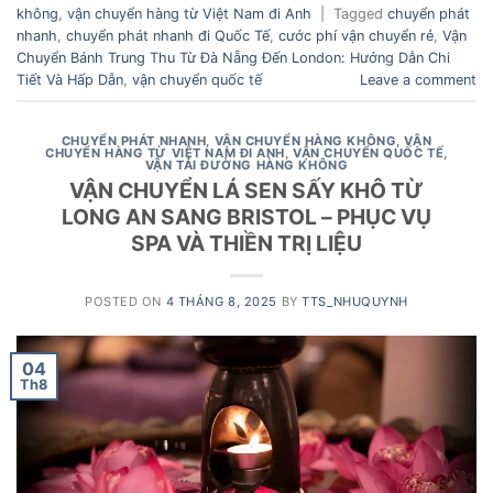
không
,
vận chuyển hàng từ Việt Nam đi Anh
|
Tagged
chuyển phát
nhanh
,
chuyển phát nhanh đi Quốc Tế
,
cước phí vận chuyển rẻ
,
Vận
Chuyển Bánh Trung Thu Từ Đà Nẵng Đến London: Hướng Dẫn Chi
Tiết Và Hấp Dẫn
,
vận chuyển quốc tế
Leave a comment
CHUYỂN PHÁT NHANH
,
VẬN CHUYỂN HÀNG KHÔNG
,
VẬN
CHUYỂN HÀNG TỪ VIỆT NAM ĐI ANH
,
VẬN CHUYỂN QUỐC TẾ
,
VẬN TẢI ĐƯỜNG HÀNG KHÔNG
VẬN CHUYỂN LÁ SEN SẤY KHÔ TỪ
LONG AN SANG BRISTOL – PHỤC VỤ
SPA VÀ THIỀN TRỊ LIỆU
POSTED ON
4 THÁNG 8, 2025
BY
TTS_NHUQUYNH
04
Th8