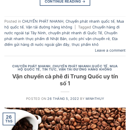
CONTINUE READING
→
Posted in
CHUYỂN PHÁT NHANH
,
Chuyển phát nhanh quốc tế
,
Mua
hộ quốc tế
,
Vận tải đường hàng không
|
Tagged
Chuyển hàng đi
nước ngoài tại Tây Ninh
,
chuyển phát nhanh đi Quốc Tế
,
Chuyển
phát nhanh thực phẩm đi Nhật Bản
,
cước phí vận chuyển rẻ
,
Địa
điểm gửi hàng đi nước ngoài gần đây
,
thực phẩm khô
Leave a comment
CHUYỂN PHÁT NHANH
,
CHUYỂN PHÁT NHANH QUỐC TẾ
,
MUA
HỘ QUỐC TẾ
,
TIN TỨC
,
VẬN TẢI ĐƯỜNG HÀNG KHÔNG
Vận chuyển cà phê đi Trung Quốc uy tín
số 1
POSTED ON
26 THÁNG 5, 2022
BY
MINHTHUY
26
Th5