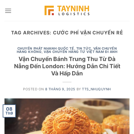
Skip
to
content
TAG ARCHIVES:
CƯỚC PHÍ VẬN CHUYỂN RẺ
CHUYỂN PHÁT NHANH QUỐC TẾ
,
TIN TỨC
,
VẬN CHUYỂN
HÀNG KHÔNG
,
VẬN CHUYỂN HÀNG TỪ VIỆT NAM ĐI ANH
Vận Chuyển Bánh Trung Thu Từ Đà
Nẵng Đến London: Hướng Dẫn Chi Tiết
Và Hấp Dẫn
POSTED ON
8 THÁNG 9, 2025
BY
TTS_NHUQUYNH
08
Th9