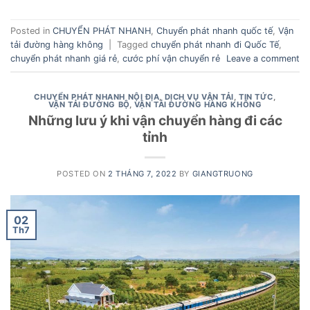
Posted in
CHUYỂN PHÁT NHANH
,
Chuyển phát nhanh quốc tế
,
Vận
tải đường hàng không
|
Tagged
chuyển phát nhanh đi Quốc Tế
,
chuyển phát nhanh giá rẻ
,
cước phí vận chuyển rẻ
Leave a comment
CHUYỂN PHÁT NHANH NỘI ĐỊA
,
DỊCH VỤ VẬN TẢI
,
TIN TỨC
,
VẬN TẢI ĐƯỜNG BỘ
,
VẬN TẢI ĐƯỜNG HÀNG KHÔNG
Những lưu ý khi vận chuyển hàng đi các
tỉnh
POSTED ON
2 THÁNG 7, 2022
BY
GIANGTRUONG
02
Th7