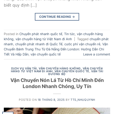
biết quy định […]
CONTINUE READING
→
Posted in
Chuyển phát nhanh quốc tế
,
Tin tức
,
vận chuyển hàng
không
,
vận chuyển hàng từ Việt Nam đi Anh
|
Tagged
chuyển phát
nhanh
,
chuyển phát nhanh đi Quốc Tế
,
cước phí vận chuyển rẻ
,
Vận
Chuyển Bánh Trung Thu Từ Đà Nẵng Đến London: Hướng Dẫn Chi
Tiết Và Hấp Dẫn
,
vận chuyển quốc tế
Leave a comment
DỊCH VỤ VẬN TẢI
,
VẬN CHUYỂN HÀNG KHÔNG
,
VẬN CHUYỂN
HÀNG TỪ VIỆT NAM ĐI ANH
,
VẬN CHUYỂN QUỐC TẾ
,
VẬN TẢI
ĐƯỜNG BỘ
Vận Chuyển Nón Lá Từ Hồ Chí Minh Đến
London Nhanh Chóng, Uy Tín
POSTED ON
18 THÁNG 8, 2025
BY
TTS_NHUQUYNH