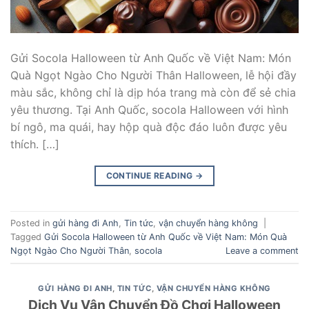
Gửi Socola Halloween từ Anh Quốc về Việt Nam: Món
Quà Ngọt Ngào Cho Người Thân Halloween, lễ hội đầy
màu sắc, không chỉ là dịp hóa trang mà còn để sẻ chia
yêu thương. Tại Anh Quốc, socola Halloween với hình
bí ngô, ma quái, hay hộp quà độc đáo luôn được yêu
thích. […]
CONTINUE READING
→
Posted in
gửi hàng đi Anh
,
Tin tức
,
vận chuyển hàng không
|
Tagged
Gửi Socola Halloween từ Anh Quốc về Việt Nam: Món Quà
Ngọt Ngào Cho Người Thân
,
socola
Leave a comment
GỬI HÀNG ĐI ANH
,
TIN TỨC
,
VẬN CHUYỂN HÀNG KHÔNG
Dịch Vụ Vận Chuyển Đồ Chơi Halloween