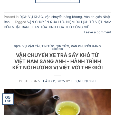
Posted in
DỊCH VỤ KHÁC
,
vận chuyển hàng không
,
Vận chuyển Nhật
Bản
|
Tagged
VẬN CHUYỂN QUÀ LƯU NIỆM DU LỊCH TỪ VIỆT NAM
ĐẾN NHẬT BẢN – LAN TỎA TINH HOA THỦ CÔNG VIỆT
Leave a comment
DỊCH VỤ VẬN TẢI
,
TIN TỨC
,
TIN TỨC
,
VẬN CHUYỂN HÀNG
KHÔNG
VẬN CHUYỂN XE TRÀ SẤY KHÔ TỪ
VIỆT NAM SANG ANH – HÀNH TRÌNH
KẾT NỐI HƯƠNG VỊ VIỆT VỚI THẾ GIỚI
POSTED ON
5 THÁNG 11, 2025
BY
TTS_NHUQUYNH
05
Th11