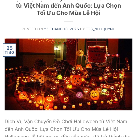
từ Việt Nam đến Anh Quốc: Lựa Chọn
Tối Ưu Cho Mùa Lễ Hội
POSTED ON
25 THÁNG 10, 2025
BY
TTS_NHUQUYNH
25
Th10
Dịch Vụ Vận Chuyển Đồ Chơi Halloween từ Việt Nam
đến Anh Quốc: Lựa Chọn Tối Ưu Cho Mùa Lễ Hội
Halloween, lễ hội ma mị đầy sắc màu, đã trở thành dịp