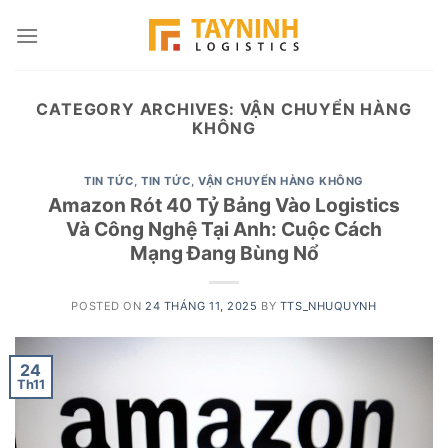
Skip
to
content
CATEGORY ARCHIVES:
VẬN CHUYỂN HÀNG
KHÔNG
TIN TỨC
,
TIN TỨC
,
VẬN CHUYỂN HÀNG KHÔNG
Amazon Rót 40 Tỷ Bảng Vào Logistics
Và Công Nghệ Tại Anh: Cuộc Cách
Mạng Đang Bùng Nổ
POSTED ON
24 THÁNG 11, 2025
BY
TTS_NHUQUYNH
24
Th11