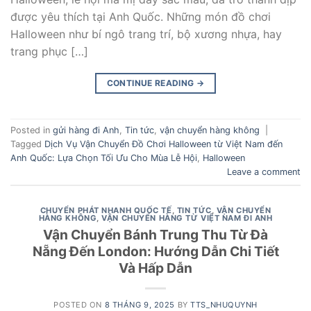
được yêu thích tại Anh Quốc. Những món đồ chơi
Halloween như bí ngô trang trí, bộ xương nhựa, hay
trang phục […]
CONTINUE READING
→
Posted in
gửi hàng đi Anh
,
Tin tức
,
vận chuyển hàng không
|
Tagged
Dịch Vụ Vận Chuyển Đồ Chơi Halloween từ Việt Nam đến
Anh Quốc: Lựa Chọn Tối Ưu Cho Mùa Lễ Hội
,
Halloween
Leave a comment
CHUYỂN PHÁT NHANH QUỐC TẾ
,
TIN TỨC
,
VẬN CHUYỂN
HÀNG KHÔNG
,
VẬN CHUYỂN HÀNG TỪ VIỆT NAM ĐI ANH
Vận Chuyển Bánh Trung Thu Từ Đà
Nẵng Đến London: Hướng Dẫn Chi Tiết
Và Hấp Dẫn
POSTED ON
8 THÁNG 9, 2025
BY
TTS_NHUQUYNH