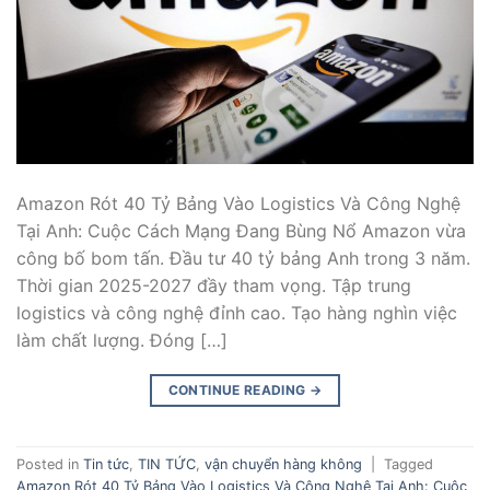
Amazon Rót 40 Tỷ Bảng Vào Logistics Và Công Nghệ
Tại Anh: Cuộc Cách Mạng Đang Bùng Nổ Amazon vừa
công bố bom tấn. Đầu tư 40 tỷ bảng Anh trong 3 năm.
Thời gian 2025-2027 đầy tham vọng. Tập trung
logistics và công nghệ đỉnh cao. Tạo hàng nghìn việc
làm chất lượng. Đóng […]
CONTINUE READING
→
Posted in
Tin tức
,
TIN TỨC
,
vận chuyển hàng không
|
Tagged
Amazon Rót 40 Tỷ Bảng Vào Logistics Và Công Nghệ Tại Anh: Cuộc