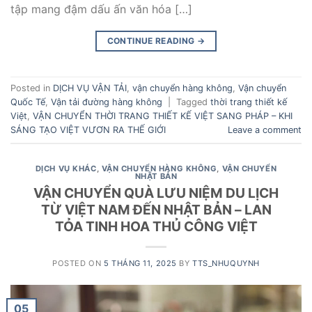
tập mang đậm dấu ấn văn hóa […]
CONTINUE READING
→
Posted in
DỊCH VỤ VẬN TẢI
,
vận chuyển hàng không
,
Vận chuyển
Quốc Tế
,
Vận tải đường hàng không
|
Tagged
thời trang thiết kế
Việt
,
VẬN CHUYỂN THỜI TRANG THIẾT KẾ VIỆT SANG PHÁP – KHI
SÁNG TẠO VIỆT VƯƠN RA THẾ GIỚI
Leave a comment
DỊCH VỤ KHÁC
,
VẬN CHUYỂN HÀNG KHÔNG
,
VẬN CHUYỂN
NHẬT BẢN
VẬN CHUYỂN QUÀ LƯU NIỆM DU LỊCH
TỪ VIỆT NAM ĐẾN NHẬT BẢN – LAN
TỎA TINH HOA THỦ CÔNG VIỆT
POSTED ON
5 THÁNG 11, 2025
BY
TTS_NHUQUYNH
05