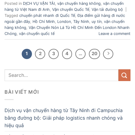
Posted in
DỊCH VỤ VẬN TẢI
,
vận chuyển hàng không
,
vận chuyển
hàng từ Việt Nam đi Anh
,
Vận chuyển Quốc Tế
,
Vận tải đường bộ
|
Tagged
chuyển phát nhanh đi Quốc Tế
,
Địa điểm gửi hàng đi nước
ngoài gần đây
,
Hồ Chí Minh
,
London
,
Tây Ninh
,
uy tín
,
vận chuyển
hàng không
,
Vận Chuyển Nón Lá Từ Hồ Chí Minh Đến London Nhanh
Chóng
,
vận chuyển quốc tế
Leave a comment
1
2
3
4
…
20
BÀI VIẾT MỚI
Dịch vụ vận chuyển hàng từ Tây Ninh đi Campuchia
bằng đường bộ: Giải pháp logistics nhanh chóng và
hiệu quả