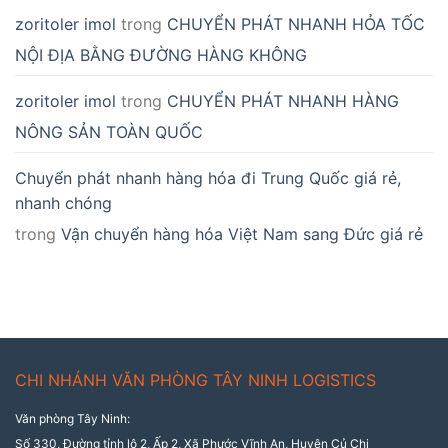
zoritoler imol
trong
CHUYỂN PHÁT NHANH HỎA TỐC
NỘI ĐỊA BẰNG ĐƯỜNG HÀNG KHÔNG
zoritoler imol
trong
CHUYỂN PHÁT NHANH HÀNG
NÔNG SẢN TOÀN QUỐC
Chuyển phát nhanh hàng hóa đi Trung Quốc giá rẻ,
nhanh chóng
trong
Vận chuyển hàng hóa Việt Nam sang Đức giá rẻ
CHI NHÁNH VĂN PHÒNG TÂY NINH LOGISTICS
Văn phòng Tây Ninh:
Số 330, Đường tỉnh lộ 2, Ấp 2, Xã Phước Vĩnh An, Huyện Củ Chi