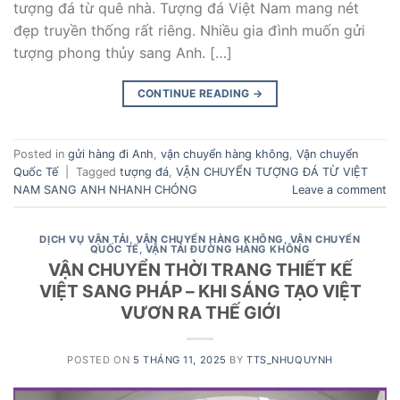
tượng đá từ quê nhà. Tượng đá Việt Nam mang nét
đẹp truyền thống rất riêng. Nhiều gia đình muốn gửi
tượng phong thủy sang Anh. […]
CONTINUE READING
→
Posted in
gửi hàng đi Anh
,
vận chuyển hàng không
,
Vận chuyển
Quốc Tế
|
Tagged
tượng đá
,
VẬN CHUYỂN TƯỢNG ĐÁ TỪ VIỆT
NAM SANG ANH NHANH CHÓNG
Leave a comment
DỊCH VỤ VẬN TẢI
,
VẬN CHUYỂN HÀNG KHÔNG
,
VẬN CHUYỂN
QUỐC TẾ
,
VẬN TẢI ĐƯỜNG HÀNG KHÔNG
VẬN CHUYỂN THỜI TRANG THIẾT KẾ
VIỆT SANG PHÁP – KHI SÁNG TẠO VIỆT
VƯƠN RA THẾ GIỚI
POSTED ON
5 THÁNG 11, 2025
BY
TTS_NHUQUYNH