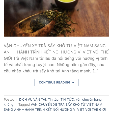
VẬN CHUYỂN XE TRÀ SẤY KHÔ TỪ VIỆT NAM SANG
ANH – HÀNH TRÌNH KẾT NỐI HƯƠNG VỊ VIỆT VỚI THẾ
GIỚI Trà Việt Nam từ lâu đã nổi tiếng với hương vị tinh
tế và chất lượng tuyệt hảo. Những năm gần đây, nhu
cầu nhập khẩu trà sấy khô tại Anh tăng mạnh, […]
CONTINUE READING
→
Posted in
DỊCH VỤ VẬN TẢI
,
Tin tức
,
TIN TỨC
,
vận chuyển hàng
không
|
Tagged
VẬN CHUYỂN XE TRÀ SẤY KHÔ TỪ VIỆT NAM
SANG ANH – HÀNH TRÌNH KẾT NỐI HƯƠNG VỊ VIỆT VỚI THẾ GIỚI