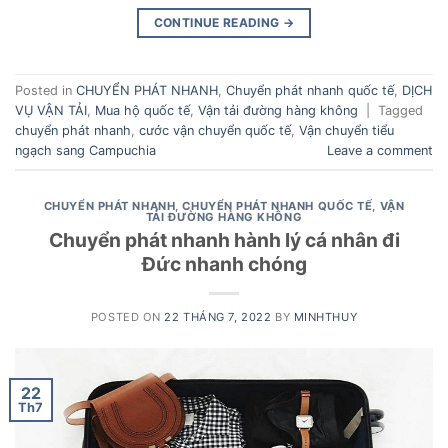
CONTINUE READING
→
Posted in
CHUYỂN PHÁT NHANH
,
Chuyển phát nhanh quốc tế
,
DỊCH
VỤ VẬN TẢI
,
Mua hộ quốc tế
,
Vận tải đường hàng không
|
Tagged
chuyển phát nhanh
,
cước vận chuyển quốc tế
,
Vận chuyển tiểu
ngạch sang Campuchia
Leave a comment
CHUYỂN PHÁT NHANH
,
CHUYỂN PHÁT NHANH QUỐC TẾ
,
VẬN
TẢI ĐƯỜNG HÀNG KHÔNG
Chuyển phát nhanh hành lý cá nhân đi
Đức nhanh chóng
POSTED ON
22 THÁNG 7, 2022
BY
MINHTHUY
22
Th7