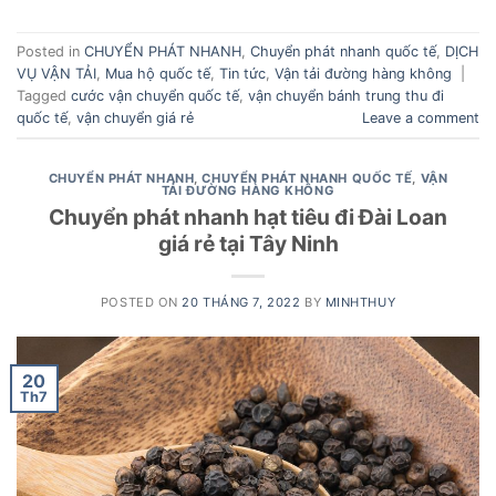
Posted in
CHUYỂN PHÁT NHANH
,
Chuyển phát nhanh quốc tế
,
DỊCH
VỤ VẬN TẢI
,
Mua hộ quốc tế
,
Tin tức
,
Vận tải đường hàng không
|
Tagged
cước vận chuyển quốc tế
,
vận chuyển bánh trung thu đi
quốc tế
,
vận chuyển giá rẻ
Leave a comment
CHUYỂN PHÁT NHANH
,
CHUYỂN PHÁT NHANH QUỐC TẾ
,
VẬN
TẢI ĐƯỜNG HÀNG KHÔNG
Chuyển phát nhanh hạt tiêu đi Đài Loan
giá rẻ tại Tây Ninh
POSTED ON
20 THÁNG 7, 2022
BY
MINHTHUY
20
Th7