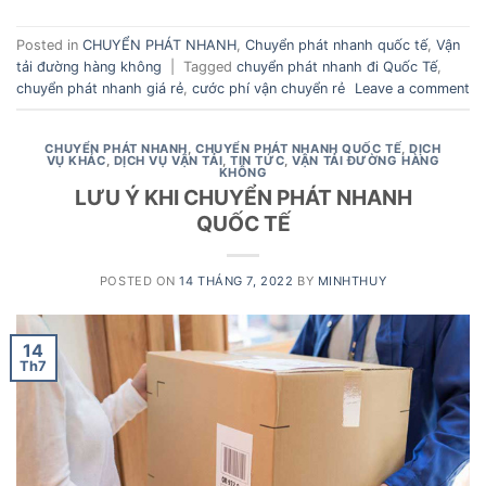
Posted in
CHUYỂN PHÁT NHANH
,
Chuyển phát nhanh quốc tế
,
Vận
tải đường hàng không
|
Tagged
chuyển phát nhanh đi Quốc Tế
,
chuyển phát nhanh giá rẻ
,
cước phí vận chuyển rẻ
Leave a comment
CHUYỂN PHÁT NHANH
,
CHUYỂN PHÁT NHANH QUỐC TẾ
,
DỊCH
VỤ KHÁC
,
DỊCH VỤ VẬN TẢI
,
TIN TỨC
,
VẬN TẢI ĐƯỜNG HÀNG
KHÔNG
LƯU Ý KHI CHUYỂN PHÁT NHANH
QUỐC TẾ
POSTED ON
14 THÁNG 7, 2022
BY
MINHTHUY
14
Th7