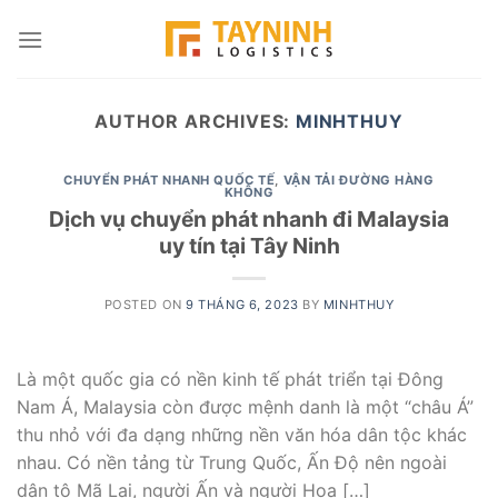
Skip
to
content
AUTHOR ARCHIVES:
MINHTHUY
CHUYỂN PHÁT NHANH QUỐC TẾ
,
VẬN TẢI ĐƯỜNG HÀNG
KHÔNG
Dịch vụ chuyển phát nhanh đi Malaysia
uy tín tại Tây Ninh
POSTED ON
9 THÁNG 6, 2023
BY
MINHTHUY
Là một quốc gia có nền kinh tế phát triển tại Đông
Nam Á, Malaysia còn được mệnh danh là một “châu Á”
thu nhỏ với đa dạng những nền văn hóa dân tộc khác
nhau. Có nền tảng từ Trung Quốc, Ấn Độ nên ngoài
dân tộ Mã Lai, người Ấn và người Hoa […]