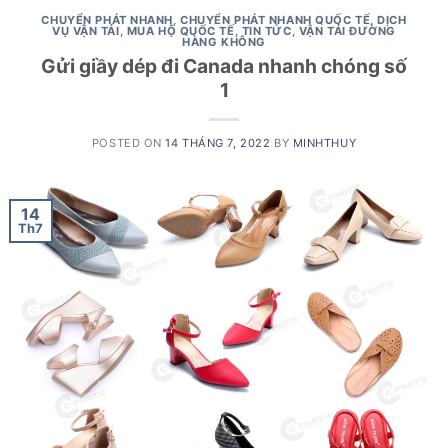
CHUYỂN PHÁT NHANH
,
CHUYỂN PHÁT NHANH QUỐC TẾ
,
DỊCH
VỤ VẬN TẢI
,
MUA HỘ QUỐC TẾ
,
TIN TỨC
,
VẬN TẢI ĐƯỜNG
HÀNG KHÔNG
Gửi giầy dép đi Canada nhanh chóng số
1
POSTED ON
14 THÁNG 7, 2022
BY
MINHTHUY
14
Th7