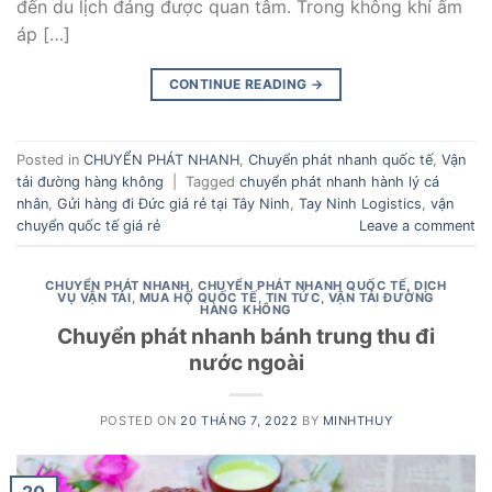
đến du lịch đáng được quan tâm. Trong không khí ấm
áp […]
CONTINUE READING
→
Posted in
CHUYỂN PHÁT NHANH
,
Chuyển phát nhanh quốc tế
,
Vận
tải đường hàng không
|
Tagged
chuyển phát nhanh hành lý cá
nhân
,
Gửi hàng đi Đức giá rẻ tại Tây Ninh
,
Tay Ninh Logistics
,
vận
chuyển quốc tế giá rẻ
Leave a comment
CHUYỂN PHÁT NHANH
,
CHUYỂN PHÁT NHANH QUỐC TẾ
,
DỊCH
VỤ VẬN TẢI
,
MUA HỘ QUỐC TẾ
,
TIN TỨC
,
VẬN TẢI ĐƯỜNG
HÀNG KHÔNG
Chuyển phát nhanh bánh trung thu đi
nước ngoài
POSTED ON
20 THÁNG 7, 2022
BY
MINHTHUY