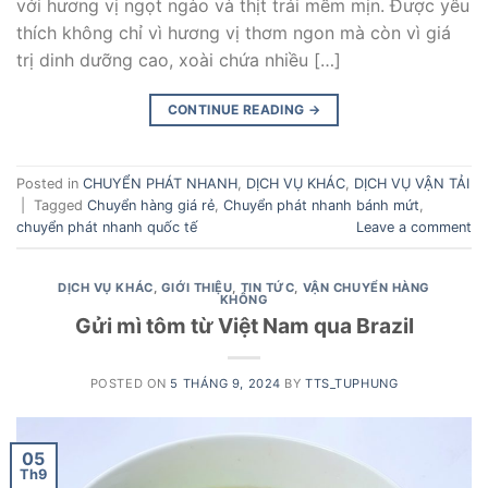
với hương vị ngọt ngào và thịt trái mềm mịn. Được yêu
thích không chỉ vì hương vị thơm ngon mà còn vì giá
trị dinh dưỡng cao, xoài chứa nhiều […]
CONTINUE READING
→
Posted in
CHUYỂN PHÁT NHANH
,
DỊCH VỤ KHÁC
,
DỊCH VỤ VẬN TẢI
|
Tagged
Chuyển hàng giá rẻ
,
Chuyển phát nhanh bánh mứt
,
chuyển phát nhanh quốc tế
Leave a comment
DỊCH VỤ KHÁC
,
GIỚI THIỆU
,
TIN TỨC
,
VẬN CHUYỂN HÀNG
KHÔNG
Gửi mì tôm từ Việt Nam qua Brazil
POSTED ON
5 THÁNG 9, 2024
BY
TTS_TUPHUNG
05
Th9