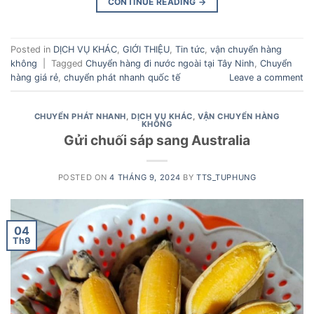
CONTINUE READING
→
Posted in
DỊCH VỤ KHÁC
,
GIỚI THIỆU
,
Tin tức
,
vận chuyển hàng
không
|
Tagged
Chuyển hàng đi nước ngoài tại Tây Ninh
,
Chuyển
hàng giá rẻ
,
chuyển phát nhanh quốc tế
Leave a comment
CHUYỂN PHÁT NHANH
,
DỊCH VỤ KHÁC
,
VẬN CHUYỂN HÀNG
KHÔNG
Gửi chuối sáp sang Australia
POSTED ON
4 THÁNG 9, 2024
BY
TTS_TUPHUNG
04
Th9