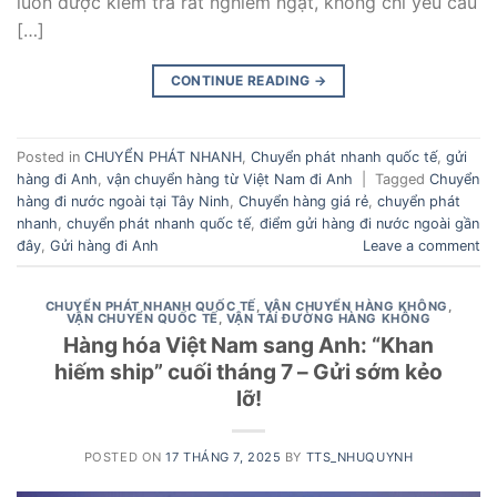
luôn được kiểm tra rất nghiêm ngặt, không chỉ yêu cầu
[…]
CONTINUE READING
→
Posted in
CHUYỂN PHÁT NHANH
,
Chuyển phát nhanh quốc tế
,
gửi
hàng đi Anh
,
vận chuyển hàng từ Việt Nam đi Anh
|
Tagged
Chuyển
hàng đi nước ngoài tại Tây Ninh
,
Chuyển hàng giá rẻ
,
chuyển phát
nhanh
,
chuyển phát nhanh quốc tế
,
điểm gửi hàng đi nước ngoài gần
đây
,
Gửi hàng đi Anh
Leave a comment
CHUYỂN PHÁT NHANH QUỐC TẾ
,
VẬN CHUYỂN HÀNG KHÔNG
,
VẬN CHUYỂN QUỐC TẾ
,
VẬN TẢI ĐƯỜNG HÀNG KHÔNG
Hàng hóa Việt Nam sang Anh: “Khan
hiếm ship” cuối tháng 7 – Gửi sớm kẻo
lỡ!
POSTED ON
17 THÁNG 7, 2025
BY
TTS_NHUQUYNH