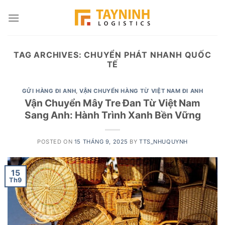
Skip
to
content
TAG ARCHIVES:
CHUYỂN PHÁT NHANH QUỐC
TẾ
GỬI HÀNG ĐI ANH
,
VẬN CHUYỂN HÀNG TỪ VIỆT NAM ĐI ANH
Vận Chuyển Mây Tre Đan Từ Việt Nam
Sang Anh: Hành Trình Xanh Bền Vững
POSTED ON
15 THÁNG 9, 2025
BY
TTS_NHUQUYNH
15
Th9