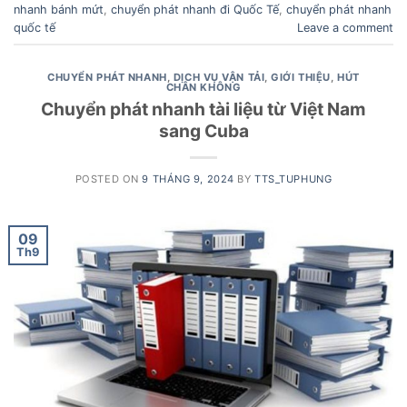
nhanh bánh mứt
,
chuyển phát nhanh đi Quốc Tế
,
chuyển phát nhanh
quốc tế
Leave a comment
CHUYỂN PHÁT NHANH
,
DỊCH VỤ VẬN TẢI
,
GIỚI THIỆU
,
HÚT
CHÂN KHÔNG
Chuyển phát nhanh tài liệu từ Việt Nam
sang Cuba
POSTED ON
9 THÁNG 9, 2024
BY
TTS_TUPHUNG
09
Th9