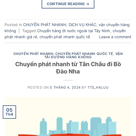
CONTINUE READING
→
Posted in
CHUYỂN PHÁT NHANH
,
DỊCH VỤ KHÁC
,
vận chuyển hàng
không
|
Tagged
Chuyển hàng đi nước ngoài tại Tây Ninh
,
chuyển
phát nhanh giá rẻ
,
chuyển phát nhanh quốc tế
Leave a comment
CHUYỂN PHÁT NHANH
,
CHUYỂN PHÁT NHANH QUỐC TẾ
,
VẬN
TẢI ĐƯỜNG HÀNG KHÔNG
Chuyển phát nhanh từ Tân Châu đi Bồ
Đào Nha
POSTED ON
5 THÁNG 4, 2024
BY
TTS_HALUU
05
Th4