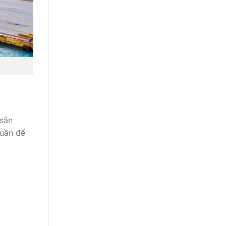
 sản
tuần để