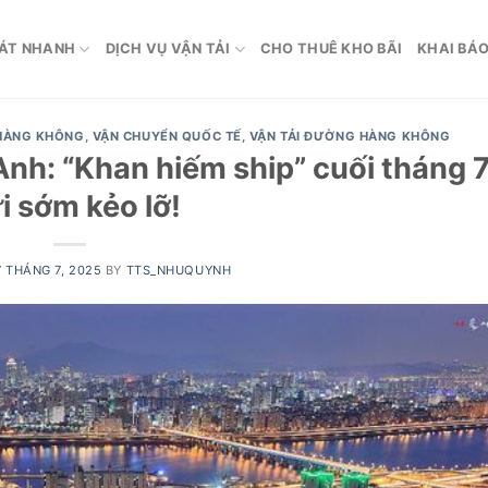
ÁT NHANH
DỊCH VỤ VẬN TẢI
CHO THUÊ KHO BÃI
KHAI BÁO
HÀNG KHÔNG
,
VẬN CHUYỂN QUỐC TẾ
,
VẬN TẢI ĐƯỜNG HÀNG KHÔNG
nh: “Khan hiếm ship” cuối tháng 7
i sớm kẻo lỡ!
7 THÁNG 7, 2025
BY
TTS_NHUQUYNH