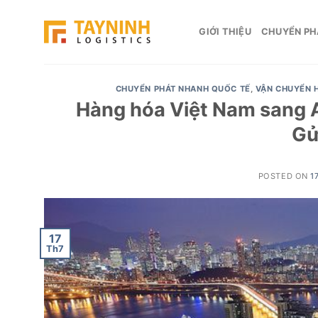
Skip
to
GIỚI THIỆU
CHUYỂN PH
content
CHUYỂN PHÁT NHANH QUỐC TẾ
,
VẬN CHUYỂN 
Hàng hóa Việt Nam sang A
Gử
POSTED ON
1
17
Th7