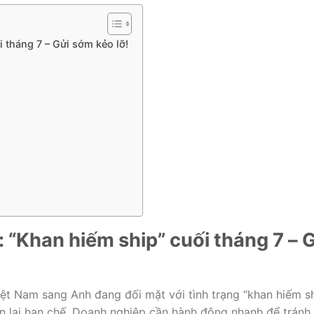
 tháng 7 – Gửi sớm kẻo lỡ!
“Khan hiếm ship” cuối tháng 7 – 
iệt Nam sang Anh đang đối mặt với tình trạng “khan hiếm sh
n lại hạn chế. Doanh nghiệp cần hành động nhanh để trán