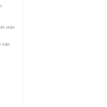
o.
yên nhân
h kiện