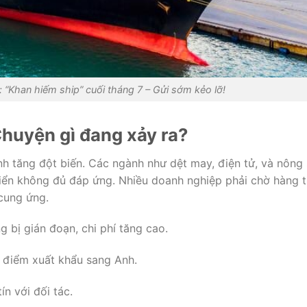
“Khan hiếm ship” cuối tháng 7 – Gửi sớm kẻo lỡ!
Chuyện gì đang xảy ra?
 tăng đột biến. Các ngành như dệt may, điện tử, và nông
iển không đủ đáp ứng. Nhiều doanh nghiệp phải chờ hàng 
 cung ứng.
ng bị gián đoạn, chi phí tăng cao.
o điểm xuất khẩu sang Anh.
ín với đối tác.