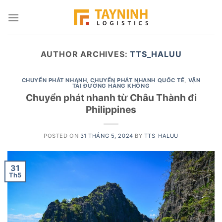
Skip
to
content
AUTHOR ARCHIVES:
TTS_HALUU
CHUYỂN PHÁT NHANH
,
CHUYỂN PHÁT NHANH QUỐC TẾ
,
VẬN
TẢI ĐƯỜNG HÀNG KHÔNG
Chuyển phát nhanh từ Châu Thành đi
Philippines
POSTED ON
31 THÁNG 5, 2024
BY
TTS_HALUU
31
Th5