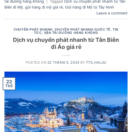
tải đường hàng không
|
Tagged
Dịch vụ chuyển phát nhanh từ Tân
Biên đi Mỹ
,
gửi hàng đi mỹ giá rẻ
,
Gửi hàng đi Mỹ từ Tây Ninh
Leave a comment
CHUYỂN PHÁT NHANH
,
CHUYỂN PHÁT NHANH QUỐC TẾ
,
TIN
TỨC
,
VẬN TẢI ĐƯỜNG HÀNG KHÔNG
Dịch vụ chuyển phát nhanh từ Tân Biên
đi Áo giá rẻ
POSTED ON
22 THÁNG 5, 2024
BY
TTS_HALUU
22
Th5