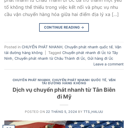
phát nhanh từ Châu Thành đi Úc đã trở thành một yếu
tố không thể thiếu trong việc kết nối và phục vụ nhu
cầu vận chuyển hàng hóa giữa hai điểm địa lý xa […]
CONTINUE READING
→
Posted in
CHUYỂN PHÁT NHANH
,
Chuyển phát nhanh quốc tế
,
Vận
tải đường hàng không
|
Tagged
Chuyển phát nhanh đi Úc từ Tây
Ninh
,
Chuyển phát nhanh từ Châu Thành đi Úc
,
Gửi hàng đi Úc
Leave a comment
CHUYỂN PHÁT NHANH
,
CHUYỂN PHÁT NHANH QUỐC TẾ
,
VẬN
TẢI ĐƯỜNG HÀNG KHÔNG
Dịch vụ chuyển phát nhanh từ Tân Biên
đi Mỹ
POSTED ON
22 THÁNG 5, 2024
BY
TTS_HALUU