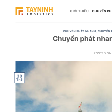
Skip
to
GIỚI THIỆU
CHUYỂN PH
content
CHUYỂN PHÁT NHANH
,
CHUYỂN 
Chuyển phát nhan
POSTED O
30
Th5