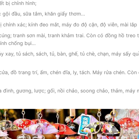
t bị chỉnh hình;
 gội đầu, sữa tắm, khăn giấy thơm…
bị chính xác; kính đeo mắt, máy đo độ cận, độ viễn, mài lắp
úng; tranh sơn mài, tranh khảm trai. Còn có đồng hồ treo 
 kính chống bụi…
 xay, tủ sách, sách, tủ, bàn, ghế, tủ chè, chạn, máy sấy qu
a, đồ trang trí, ấm, chén đĩa, ly, tách. Máy rửa chén. Còn 
gia đình, gương, lược; gối, nồi chảo, soong chảo, thảm, máy 