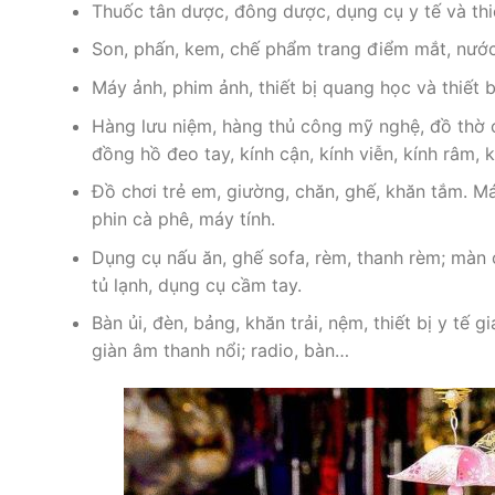
Thuốc tân dược, đông dược, dụng cụ y tế và thiế
Son, phấn, kem, chế phẩm trang điểm mắt, nước
Máy ảnh, phim ảnh, thiết bị quang học và thiết 
Hàng lưu niệm, hàng thủ công mỹ nghệ, đồ thờ c
đồng hồ đeo tay, kính cận, kính viễn, kính râm,
Đồ chơi trẻ em, giường, chăn, ghế, khăn tắm. Máy
phin cà phê, máy tính.
Dụng cụ nấu ăn, ghế sofa, rèm, thanh rèm; màn cử
tủ lạnh, dụng cụ cầm tay.
Bàn ủi, đèn, bảng, khăn trải, nệm, thiết bị y tế 
giàn âm thanh nổi; radio, bàn…