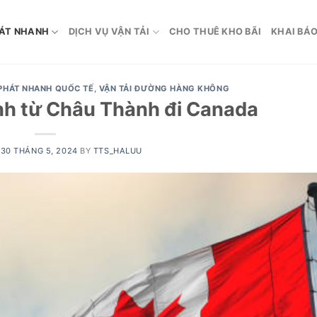
ÁT NHANH
DỊCH VỤ VẬN TẢI
CHO THUÊ KHO BÃI
KHAI BÁO
PHÁT NHANH QUỐC TẾ
,
VẬN TẢI ĐƯỜNG HÀNG KHÔNG
h từ Châu Thành đi Canada
N
30 THÁNG 5, 2024
BY
TTS_HALUU