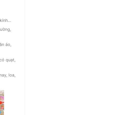
 kính…
tường,
ần áo,
có quạt,
may, loa,