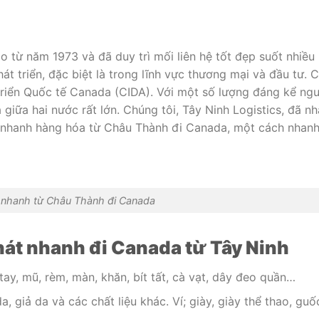
o từ năm 1973 và đã duy trì mối liên hệ tốt đẹp suốt nhiều
t triển, đặc biệt là trong lĩnh vực thương mại và đầu tư. 
triển Quốc tế Canada (CIDA). Với một số lượng đáng kể ng
giữa hai nước rất lớn. Chúng tôi, Tây Ninh Logistics, đã nh
t nhanh hàng hóa từ Châu Thành đi Canada, một cách nhan
 nhanh từ Châu Thành đi Canada
át nhanh đi Canada từ Tây Ninh
ay, mũ, rèm, màn, khăn, bít tất, cà vạt, dây đeo quần…
da, giả da và các chất liệu khác. Ví; giày, giày thể thao, gu