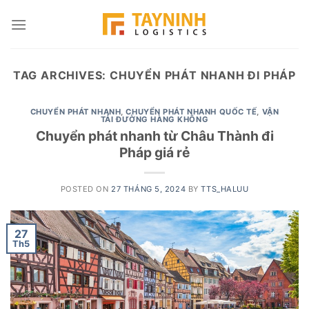
Skip
to
content
TAG ARCHIVES:
CHUYỂN PHÁT NHANH ĐI PHÁP
CHUYỂN PHÁT NHANH
,
CHUYỂN PHÁT NHANH QUỐC TẾ
,
VẬN
TẢI ĐƯỜNG HÀNG KHÔNG
Chuyển phát nhanh từ Châu Thành đi
Pháp giá rẻ
POSTED ON
27 THÁNG 5, 2024
BY
TTS_HALUU
27
Th5