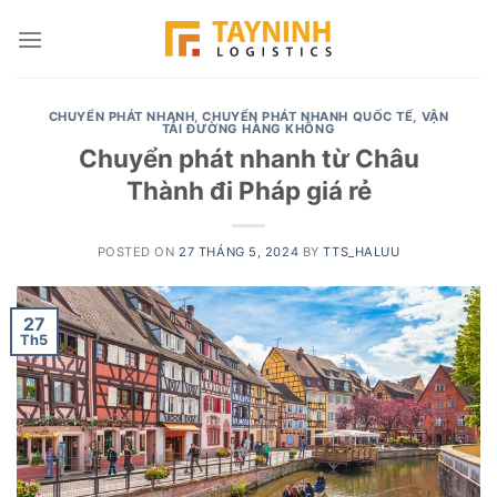
Skip
to
content
CHUYỂN PHÁT NHANH
,
CHUYỂN PHÁT NHANH QUỐC TẾ
,
VẬN
TẢI ĐƯỜNG HÀNG KHÔNG
Chuyển phát nhanh từ Châu
Thành đi Pháp giá rẻ
POSTED ON
27 THÁNG 5, 2024
BY
TTS_HALUU
27
Th5