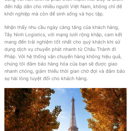
đến hấp dẫn cho nhiều người Việt Nam, không chỉ để
khởi nghiệp mà còn để sinh sống và học tập.
Nhận thấy nhu cầu ngày càng tăng của khách hàng,
Tây Ninh Logistics, với mạng lưới rộng khắp, cam kết
mang đến trải nghiệm tốt nhất cho quý khách khi sử
dụng dịch vụ chuyển phát nhanh từ Châu Thành đi
Pháp. Với hệ thống vận chuyển hàng không hiệu quả,
chúng tôi đảm bảo hàng hóa của bạn sẽ được giao
nhanh chóng, giảm thiểu thời gian chờ đợi và đảm bảo
sự hài lòng tuyệt đối cho khách hàng.