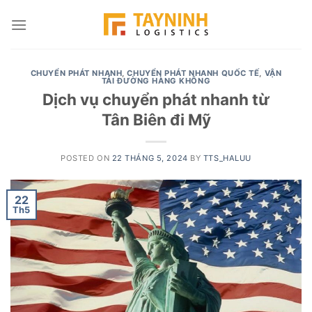
Skip
to
content
CHUYỂN PHÁT NHANH
,
CHUYỂN PHÁT NHANH QUỐC TẾ
,
VẬN
TẢI ĐƯỜNG HÀNG KHÔNG
Dịch vụ chuyển phát nhanh từ
Tân Biên đi Mỹ
POSTED ON
22 THÁNG 5, 2024
BY
TTS_HALUU
22
Th5