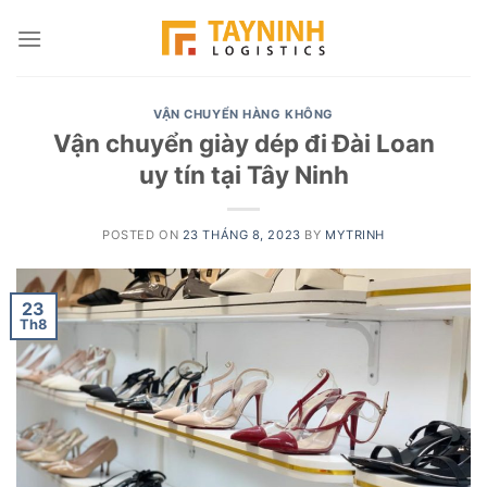
Skip
to
content
VẬN CHUYỂN HÀNG KHÔNG
Vận chuyển giày dép đi Đài Loan
uy tín tại Tây Ninh
POSTED ON
23 THÁNG 8, 2023
BY
MYTRINH
23
Th8