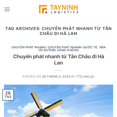
Skip
to
content
TAG ARCHIVES:
CHUYỂN PHÁT NHANH TỪ TÂN
CHÂU ĐI HÀ LAN
CHUYỂN PHÁT NHANH
,
CHUYỂN PHÁT NHANH QUỐC TẾ
,
VẬN
TẢI ĐƯỜNG HÀNG KHÔNG
Chuyển phát nhanh từ Tân Châu đi Hà
Lan
POSTED ON
28 THÁNG 3, 2024
BY
TTS_HALUU
28
Th3