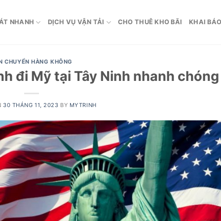
ÁT NHANH
DỊCH VỤ VẬN TẢI
CHO THUÊ KHO BÃI
KHAI BÁO
N CHUYỂN HÀNG KHÔNG
inh đi Mỹ tại Tây Ninh nhanh chóng
N
30 THÁNG 11, 2023
BY
MYTRINH