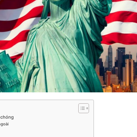
h chóng
ngoài