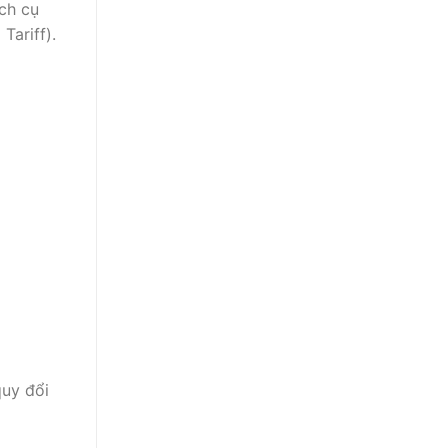
ách cụ
Tariff).
quy đổi