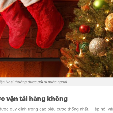
ện Noel thường được gửi đi nước ngoài
ớc vận tải hàng không
ược quy định trong các biểu cước thống nhất. Hiệp hội vận