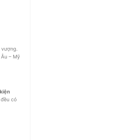
h vượng.
g Âu – Mỹ
kiện
 đều có