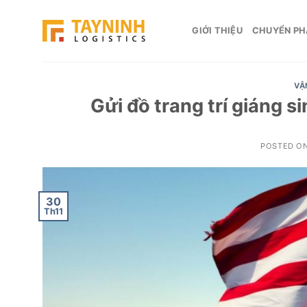
Skip
to
GIỚI THIỆU
CHUYỂN PH
content
VẬ
Gửi đồ trang trí giáng s
POSTED O
30
Th11