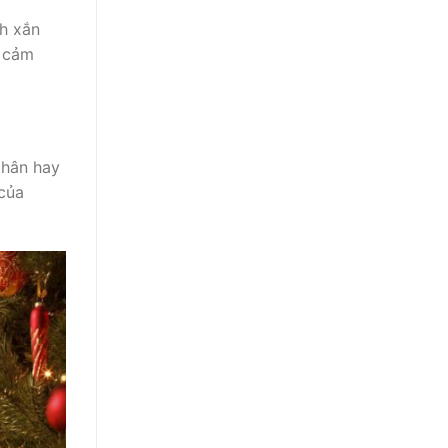
nh xắn
h cảm
thân hay
của