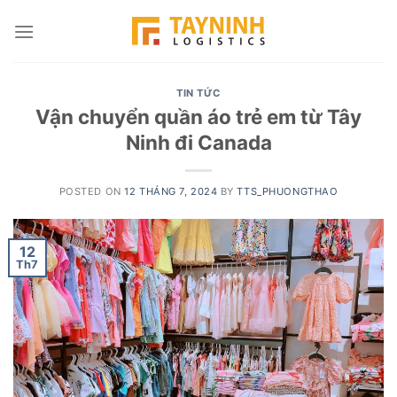
Skip
to
content
TIN TỨC
Vận chuyển quần áo trẻ em từ Tây
Ninh đi Canada
POSTED ON
12 THÁNG 7, 2024
BY
TTS_PHUONGTHAO
12
Th7