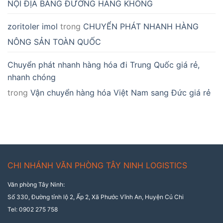
NỘI ĐỊA BẰNG ĐƯỜNG HÀNG KHÔNG
zoritoler imol
trong
CHUYỂN PHÁT NHANH HÀNG
NÔNG SẢN TOÀN QUỐC
Chuyển phát nhanh hàng hóa đi Trung Quốc giá rẻ,
nhanh chóng
trong
Vận chuyển hàng hóa Việt Nam sang Đức giá rẻ
CHI NHÁNH VĂN PHÒNG TÂY NINH LOGISTICS
Văn phòng Tây Ninh:
Số 330, Đường tỉnh lộ 2, Ấp 2, Xã Phước Vĩnh An, Huyện Củ Chi
Tel: 0902 275 758