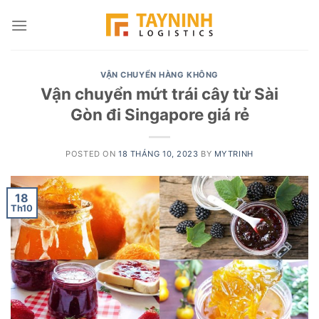
Skip
to
content
VẬN CHUYỂN HÀNG KHÔNG
Vận chuyển mứt trái cây từ Sài
Gòn đi Singapore giá rẻ
POSTED ON
18 THÁNG 10, 2023
BY
MYTRINH
18
Th10