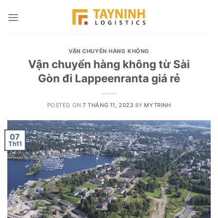
Skip
to
content
VẬN CHUYỂN HÀNG KHÔNG
Vận chuyển hàng không từ Sài
Gòn đi Lappeenranta giá rẻ
POSTED ON
7 THÁNG 11, 2023
BY
MYTRINH
07
Th11