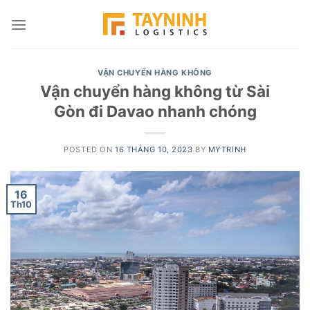
Skip
to
content
VẬN CHUYỂN HÀNG KHÔNG
Vận chuyển hàng không từ Sài
Gòn đi Davao nhanh chóng
POSTED ON
16 THÁNG 10, 2023
BY
MYTRINH
16
Th10