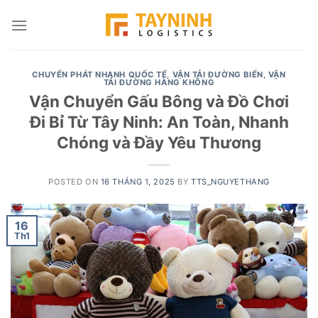
Skip
to
content
CHUYỂN PHÁT NHANH QUỐC TẾ
,
VẬN TẢI ĐƯỜNG BIỂN
,
VẬN
TẢI ĐƯỜNG HÀNG KHÔNG
Vận Chuyển Gấu Bông và Đồ Chơi
Đi Bỉ Từ Tây Ninh: An Toàn, Nhanh
Chóng và Đầy Yêu Thương
POSTED ON
16 THÁNG 1, 2025
BY
TTS_NGUYETHANG
16
Th1