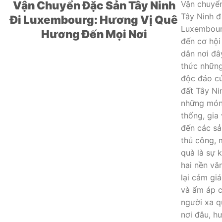
Vận Chuyển Đặc Sản Tây Ninh
Vận chuyể
Tây Ninh đ
Đi Luxembourg: Hương Vị Quê
Luxembou
Hương Đến Mọi Nơi
đến cơ hội
dân nơi đâ
thức những
độc đáo c
đất Tây Ni
những món
thống, gia 
đến các s
thủ công,
quà là sự k
hai nền vă
lại cảm gi
và ấm áp 
người xa q
nơi đâu, h