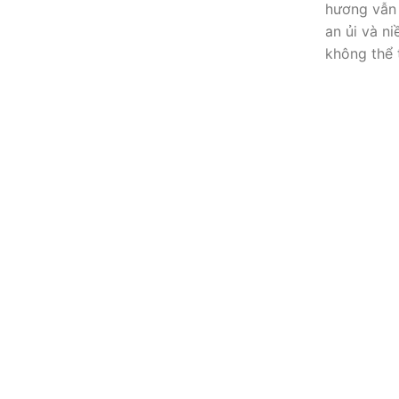
hương vẫn 
an ủi và n
không thể 