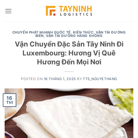
Skip
to
content
CHUYỂN PHÁT NHANH QUỐC TẾ
,
KIẾN THỨC
,
VẬN TẢI ĐƯỜNG
BIỂN
,
VẬN TẢI ĐƯỜNG HÀNG KHÔNG
Vận Chuyển Đặc Sản Tây Ninh Đi
Luxembourg: Hương Vị Quê
Hương Đến Mọi Nơi
POSTED ON
16 THÁNG 1, 2025
BY
TTS_NGUYETHANG
16
Th1