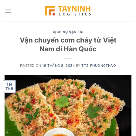
Skip
to
content
DỊCH VỤ VẬN TẢI
Vận chuyển cơm cháy từ Việt
Nam đi Hàn Quốc
POSTED ON
19 THÁNG 8, 2024
BY
TTS_PHUONGTHAO
19
Th8