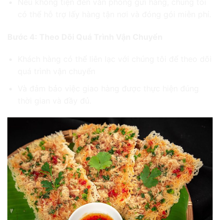
Nếu không tiện đến văn phòng gửi hàng, chúng tôi
có thể hỗ trợ lấy hàng tận nơi và đóng gói miễn phí.
Bước 4: Theo Dõi Quá Trình Vận Chuyển
Khách hàng có thể liên lạc với chúng tôi để theo dõi
quá trình vận chuyển
Và đảm bảo việc giao hàng được thực hiện đúng
thời gian và đầy đủ.