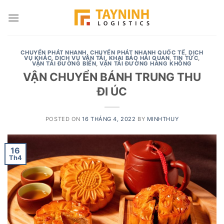
Skip
to
content
CHUYỂN PHÁT NHANH
,
CHUYỂN PHÁT NHANH QUỐC TẾ
,
DỊCH
VỤ KHÁC
,
DỊCH VỤ VẬN TẢI
,
KHAI BÁO HẢI QUAN
,
TIN TỨC
,
VẬN TẢI ĐƯỜNG BIỂN
,
VẬN TẢI ĐƯỜNG HÀNG KHÔNG
VẬN CHUYỂN BÁNH TRUNG THU
ĐI ÚC
POSTED ON
16 THÁNG 4, 2022
BY
MINHTHUY
16
Th4