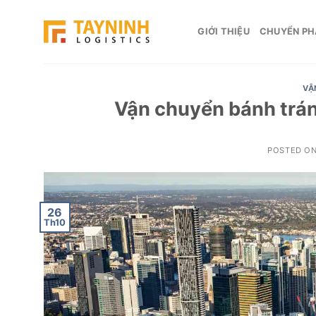
Skip
to
GIỚI THIỆU
CHUYỂN PH
content
VẬ
Vận chuyển bánh trán
POSTED O
26
Th10