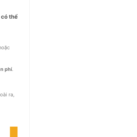
 có thể
 hoặc
n phí
.
oài ra,