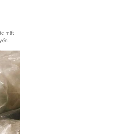
ặc mất
yển.