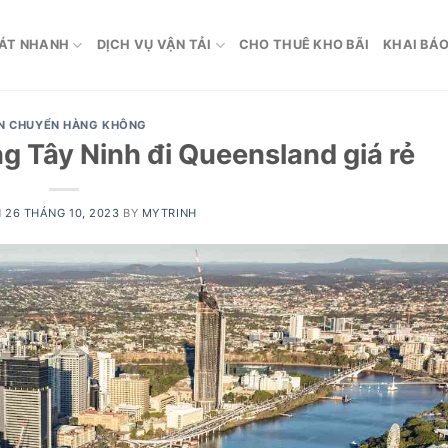
ÁT NHANH
DỊCH VỤ VẬN TẢI
CHO THUÊ KHO BÃI
KHAI BÁO
N CHUYỂN HÀNG KHÔNG
g Tây Ninh đi Queensland giá rẻ
N
26 THÁNG 10, 2023
BY
MYTRINH