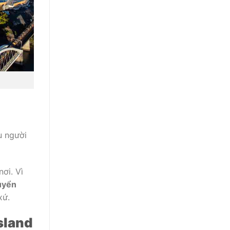
u người
ơi. Vì
uyển
xứ.
sland