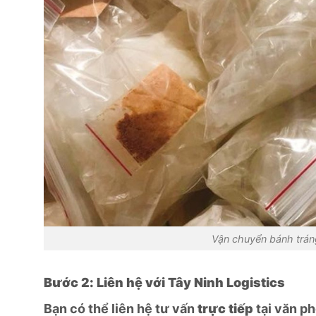
Vận chuyển bánh trá
Bước 2: Liên hệ với Tây Ninh Logistics
Bạn có thể liên hệ tư vấn
trực tiếp
tại văn ph