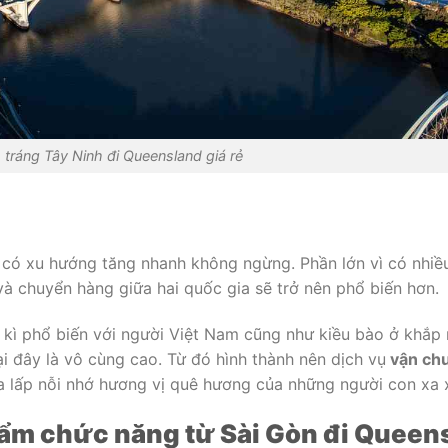
tráng Tây Ninh đi Queensland giá rẻ
 có xu hướng tăng nhanh không ngừng. Phần lớn vì có nhiề
 và chuyển hàng giữa hai quốc gia sẽ trở nên phổ biến hơn.
 kì phổ biến với người Việt Nam cũng như kiều bào ở khắp n
i đây là vô cùng cao. Từ đó hình thành nên dịch vụ
vận ch
 lấp nỗi nhớ hương vị quê hương của những người con xa 
hẩm chức năng từ Sài Gòn đi Queen