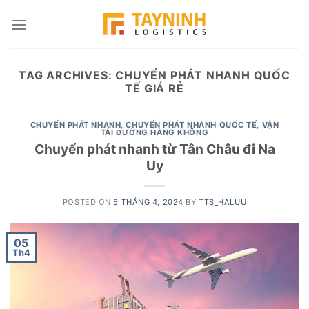
Skip
to
content
TAG ARCHIVES:
CHUYỂN PHÁT NHANH QUỐC
TẾ GIÁ RẺ
CHUYỂN PHÁT NHANH
,
CHUYỂN PHÁT NHANH QUỐC TẾ
,
VẬN
TẢI ĐƯỜNG HÀNG KHÔNG
Chuyển phát nhanh từ Tân Châu đi Na
Uy
POSTED ON
5 THÁNG 4, 2024
BY
TTS_HALUU
05
Th4