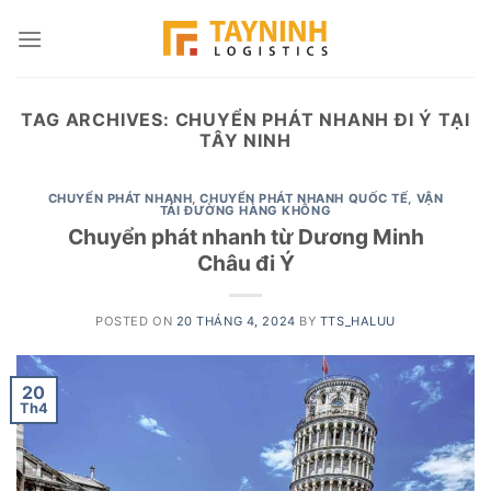
Skip
to
content
TAG ARCHIVES:
CHUYỂN PHÁT NHANH ĐI Ý TẠI
TÂY NINH
CHUYỂN PHÁT NHANH
,
CHUYỂN PHÁT NHANH QUỐC TẾ
,
VẬN
TẢI ĐƯỜNG HÀNG KHÔNG
Chuyển phát nhanh từ Dương Minh
Châu đi Ý
POSTED ON
20 THÁNG 4, 2024
BY
TTS_HALUU
20
Th4