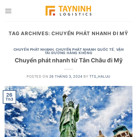
Skip
to
content
TAG ARCHIVES:
CHUYỂN PHÁT NHANH ĐI MỸ
CHUYỂN PHÁT NHANH
,
CHUYỂN PHÁT NHANH QUỐC TẾ
,
VẬN
TẢI ĐƯỜNG HÀNG KHÔNG
Chuyển phát nhanh từ Tân Châu đi Mỹ
POSTED ON
26 THÁNG 3, 2024
BY
TTS_HALUU
26
Th3