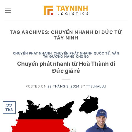
Skip
to
content
TAG ARCHIVES:
CHUYỂN NHANH ĐI ĐỨC TỪ
TÂY NINH
CHUYỂN PHÁT NHANH
,
CHUYỂN PHÁT NHANH QUỐC TẾ
,
VẬN
TẢI ĐƯỜNG HÀNG KHÔNG
Chuyển phát nhanh từ Hoà Thành đi
Đức giá rẻ
POSTED ON
22 THÁNG 3, 2024
BY
TTS_HALUU
22
Th3