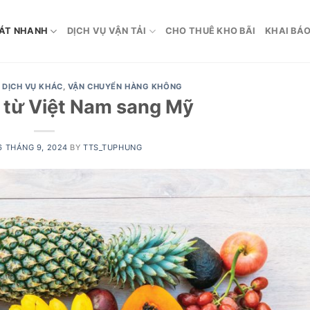
ÁT NHANH
DỊCH VỤ VẬN TẢI
CHO THUÊ KHO BÃI
KHAI BÁO
,
DỊCH VỤ KHÁC
,
VẬN CHUYỂN HÀNG KHÔNG
y từ Việt Nam sang Mỹ
6 THÁNG 9, 2024
BY
TTS_TUPHUNG