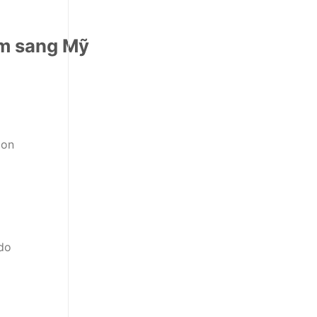
am sang Mỹ
gon
 do