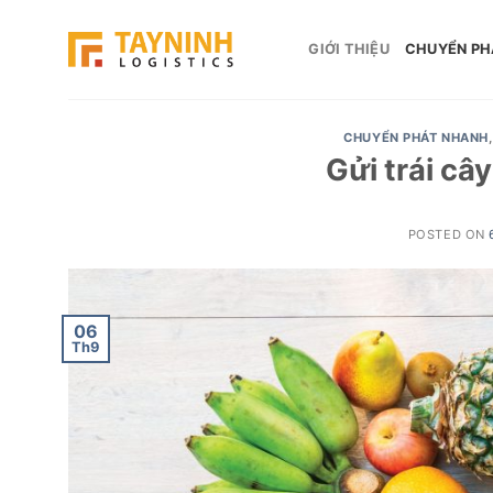
Skip
to
GIỚI THIỆU
CHUYỂN PH
content
CHUYỂN PHÁT NHANH
Gửi trái câ
POSTED ON
06
Th9