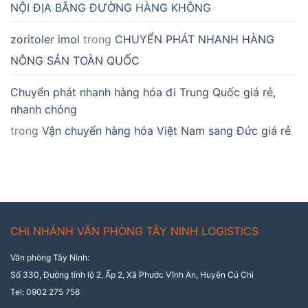
NỘI ĐỊA BẰNG ĐƯỜNG HÀNG KHÔNG
zoritoler imol
trong
CHUYỂN PHÁT NHANH HÀNG
NÔNG SẢN TOÀN QUỐC
Chuyển phát nhanh hàng hóa đi Trung Quốc giá rẻ,
nhanh chóng
trong
Vận chuyển hàng hóa Việt Nam sang Đức giá rẻ
CHI NHÁNH VĂN PHÒNG TÂY NINH LOGISTICS
Văn phòng Tây Ninh:
Số 330, Đường tỉnh lộ 2, Ấp 2, Xã Phước Vĩnh An, Huyện Củ Chi
Tel: 0902 275 758