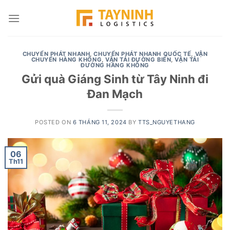
Skip
to
content
CHUYỂN PHÁT NHANH
,
CHUYỂN PHÁT NHANH QUỐC TẾ
,
VẬN
CHUYỂN HÀNG KHÔNG
,
VẬN TẢI ĐƯỜNG BIỂN
,
VẬN TẢI
ĐƯỜNG HÀNG KHÔNG
Gửi quà Giáng Sinh từ Tây Ninh đi
Đan Mạch
POSTED ON
6 THÁNG 11, 2024
BY
TTS_NGUYETHANG
06
Th11