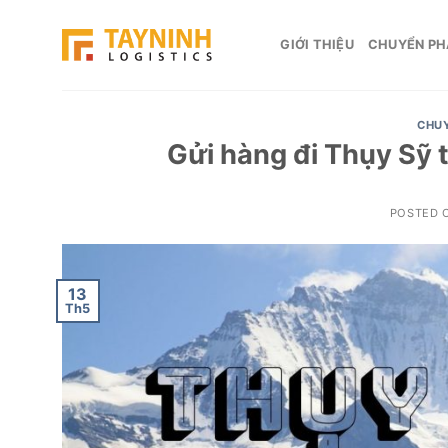
Skip
to
GIỚI THIỆU
CHUYỂN PH
content
CHUY
Gửi hàng đi Thụy Sỹ t
POSTED 
13
Th5