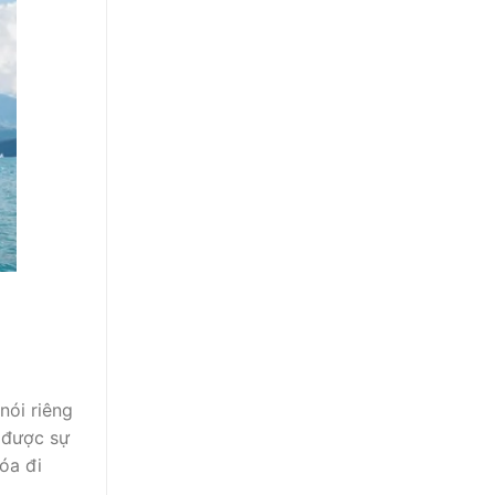
nói riêng
 được sự
óa đi