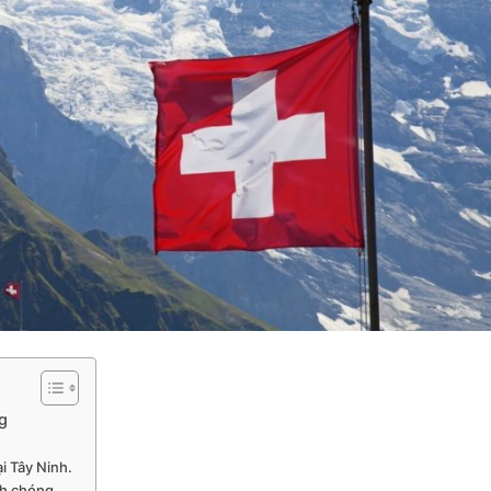
g
i Tây Ninh.
nh chóng.