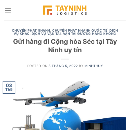
Skip
to
content
CHUYỂN PHÁT NHANH
,
CHUYỂN PHÁT NHANH QUỐC TẾ
,
DỊCH
VỤ KHÁC
,
DỊCH VỤ VẬN TẢI
,
VẬN TẢI ĐƯỜNG HÀNG KHÔNG
Gửi hàng đi Cộng hòa Séc tại Tây
Ninh uy tín
POSTED ON
3 THÁNG 5, 2022
BY
MINHTHUY
03
Th5