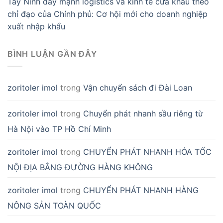
Tây Ninh đẩy mạnh logistics và kinh tế cửa khẩu theo
chỉ đạo của Chính phủ: Cơ hội mới cho doanh nghiệp
xuất nhập khẩu
BÌNH LUẬN GẦN ĐÂY
zoritoler imol
trong
Vận chuyển sách đi Đài Loan
zoritoler imol
trong
Chuyển phát nhanh sầu riêng từ
Hà Nội vào TP Hồ Chí Minh
zoritoler imol
trong
CHUYỂN PHÁT NHANH HỎA TỐC
NỘI ĐỊA BẰNG ĐƯỜNG HÀNG KHÔNG
zoritoler imol
trong
CHUYỂN PHÁT NHANH HÀNG
NÔNG SẢN TOÀN QUỐC