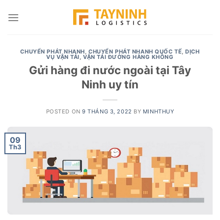
Skip
to
content
CHUYỂN PHÁT NHANH
,
CHUYỂN PHÁT NHANH QUỐC TẾ
,
DỊCH
VỤ VẬN TẢI
,
VẬN TẢI ĐƯỜNG HÀNG KHÔNG
Gửi hàng đi nước ngoài tại Tây
Ninh uy tín
POSTED ON
9 THÁNG 3, 2022
BY
MINHTHUY
09
Th3