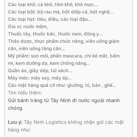
Các loại khô: cá khô, tôm khô, khô mực…
Các loại bột: bộ rau má, bột diếp cá, bột nghệ…
Các loại hạt: tiêu, điều, các loại đậu…
Gia vị: nước mắm,
Thuốc tây, thuốc bắc, thuốc nam, đông y…
Thảo dược, thực phẩm chức năng, viên uống giảm
cân, viên uống tăng cân…
Mỹ phẩm: son môi, phấn mascara, chì kẻ mắt, bấm
mi, kem dưỡng da, kem chống nắng…
Quần áo, giày dép, túi xách…
Máy móc: máy xay, máy ép…
Các mặt hàng quá cỡ như: giường, tủ, bàn , ghế…
Tìm hiểu thêm:
Gửi bánh tráng từ Tây Ninh đi nước ngoài nhanh
chóng
Lưu ý:
Tây Ninh Logistics không nhận gửi các mặt
hàng như: