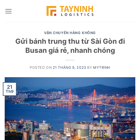
Skip
to
content
VẬN CHUYỂN HÀNG KHÔNG
Gửi bánh trung thu từ Sài Gòn đi
Busan giá rẻ, nhanh chóng
POSTED ON
21 THÁNG 9, 2023
BY
MYTRINH
21
Th9