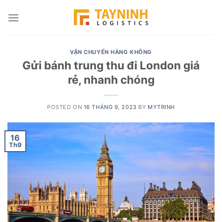
Skip
to
content
VẬN CHUYỂN HÀNG KHÔNG
Gửi bánh trung thu đi London giá
rẻ, nhanh chóng
POSTED ON
16 THÁNG 9, 2023
BY
MYTRINH
16
Th9