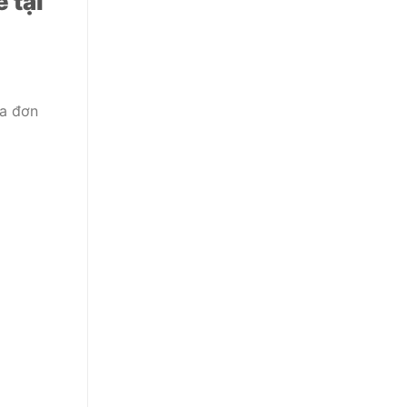
 tại
ủa đơn