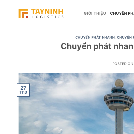
Skip
to
GIỚI THIỆU
CHUYỂN PH
content
CHUYỂN PHÁT NHANH
,
CHUYỂN 
Chuyển phát nhanh
POSTED O
27
Th3