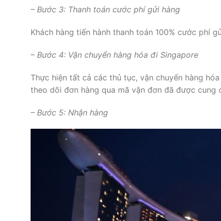
– Bước 3: Thanh toán cước phí gửi hàng
Khách hàng tiến hành thanh toán 100% cước phí gử
– Bước 4: Vận chuyển hàng hóa đi Singapore
Thực hiện tất cả các thủ tục, vận chuyển hàng hóa 
theo dõi đơn hàng qua mã vận đơn đã được cung 
– Bước 5: Nhận hàng