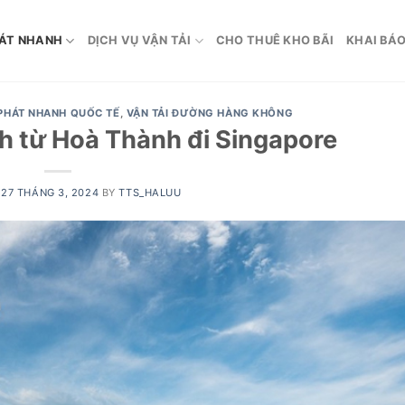
ÁT NHANH
DỊCH VỤ VẬN TẢI
CHO THUÊ KHO BÃI
KHAI BÁO
PHÁT NHANH QUỐC TẾ
,
VẬN TẢI ĐƯỜNG HÀNG KHÔNG
 từ Hoà Thành đi Singapore
N
27 THÁNG 3, 2024
BY
TTS_HALUU