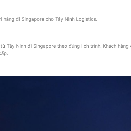
i hàng đi Singapore cho Tây Ninh Logistics.
từ Tây Ninh đi Singapore theo đúng lịch trình. Khách hàng 
cấp.