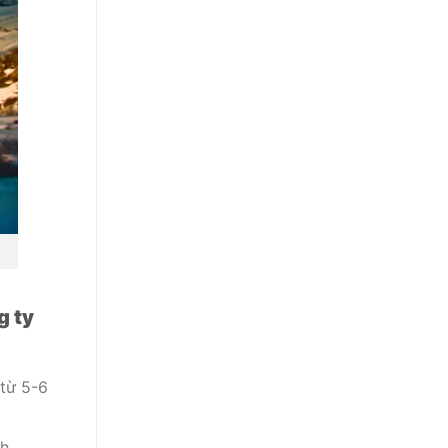
g ty
 từ 5-6
nh