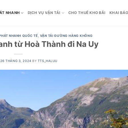
ÁT NHANH
DỊCH VỤ VẬN TẢI
CHO THUÊ KHO BÃI
KHAI BÁO
PHÁT NHANH QUỐC TẾ
,
VẬN TẢI ĐƯỜNG HÀNG KHÔNG
nh từ Hoà Thành đi Na Uy
N
26 THÁNG 3, 2024
BY
TTS_HALUU