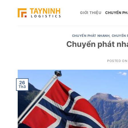
Skip
to
GIỚI THIỆU
CHUYỂN PH
content
CHUYỂN PHÁT NHANH
,
CHUYỂN 
Chuyển phát nha
POSTED O
26
Th3