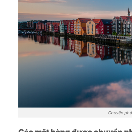
Chuyển phá
Các mặt hàng đ
ược chuyển ph