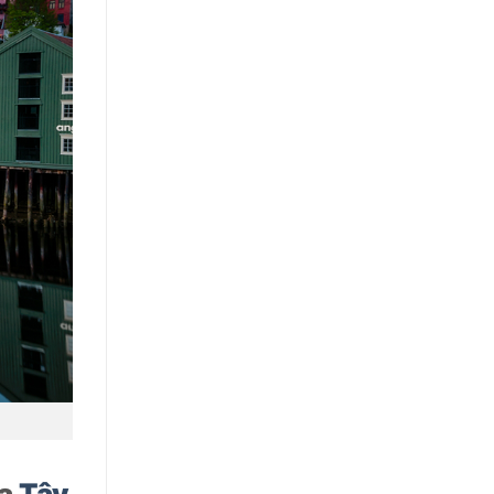
ủa
Tây