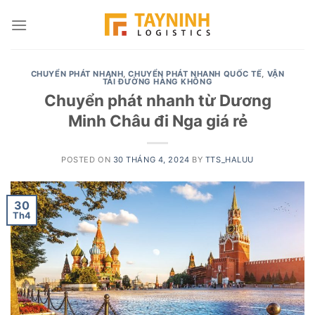
Skip
to
content
CHUYỂN PHÁT NHANH
,
CHUYỂN PHÁT NHANH QUỐC TẾ
,
VẬN
TẢI ĐƯỜNG HÀNG KHÔNG
Chuyển phát nhanh từ Dương
Minh Châu đi Nga giá rẻ
POSTED ON
30 THÁNG 4, 2024
BY
TTS_HALUU
30
Th4