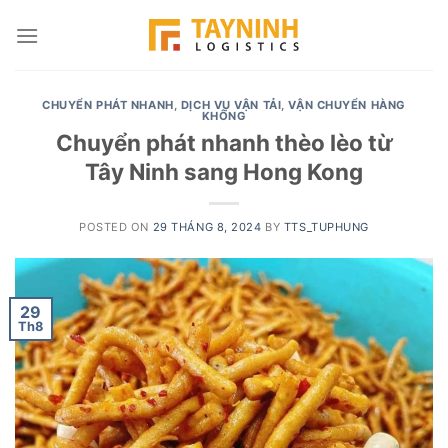
Skip
to
content
CHUYỂN PHÁT NHANH
,
DỊCH VỤ VẬN TẢI
,
VẬN CHUYỂN HÀNG
KHÔNG
Chuyển phát nhanh thèo lèo từ
Tây Ninh sang Hong Kong
POSTED ON
29 THÁNG 8, 2024
BY
TTS_TUPHUNG
29
Th8