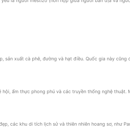
ủ yếu là người mestizo (hỗn hợp giữa người bản địa và ngư
p, sản xuất cà phê, đường và hạt điều. Quốc gia này cũng
lễ hội, ẩm thực phong phú và các truyền thống nghệ thuật.
ẹp, các khu di tích lịch sử và thiên nhiên hoang sơ, như P