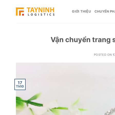
Skip
to
GIỚI THIỆU
CHUYỂN PH
content
Vận chuyển trang s
POSTED ON
1
17
Th10