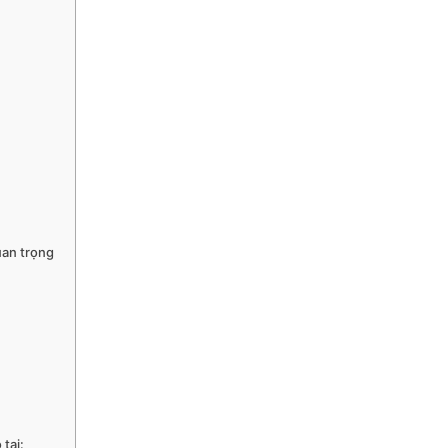
uan trọng
tại: