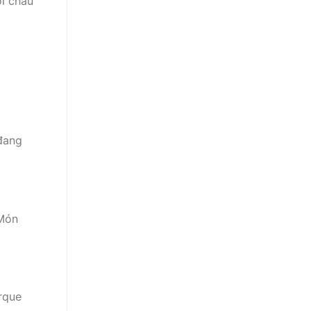
ời châu
 đang
 Món
arque