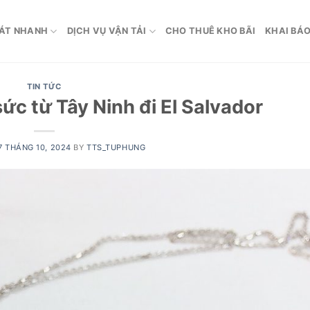
ÁT NHANH
DỊCH VỤ VẬN TẢI
CHO THUÊ KHO BÃI
KHAI BÁO
TIN TỨC
ức từ Tây Ninh đi El Salvador
7 THÁNG 10, 2024
BY
TTS_TUPHUNG