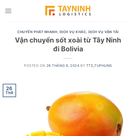
Skip
to
content
CHUYỂN PHÁT NHANH
,
DỊCH VỤ KHÁC
,
DỊCH VỤ VẬN TẢI
Vận chuyển sốt xoài từ Tây Ninh
đi Bolivia
POSTED ON
26 THÁNG 9, 2024
BY
TTS_TUPHUNG
26
Th9