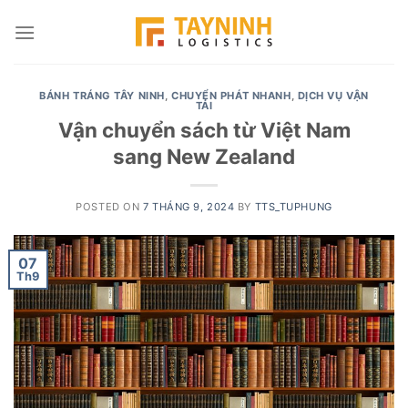
Skip
to
content
BÁNH TRÁNG TÂY NINH
,
CHUYỂN PHÁT NHANH
,
DỊCH VỤ VẬN
TẢI
Vận chuyển sách từ Việt Nam
sang New Zealand
POSTED ON
7 THÁNG 9, 2024
BY
TTS_TUPHUNG
07
Th9