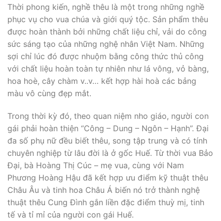
Thời phong kiến, nghề thêu là một trong những nghề
phục vụ cho vua chúa và giới quý tộc. Sản phẩm thêu
được hoàn thành bởi những chất liệu chỉ, vải do công
sức sáng tạo của những nghệ nhân Việt Nam. Những
sợi chỉ lúc đó được nhuộm bằng công thức thủ công
với chất liệu hoàn toàn tự nhiên như lá vông, vỏ bàng,
hoa hoè, cây chàm v..v… kết hợp hài hoà các bảng
màu vô cùng đẹp mắt.
Trong thời kỳ đó, theo quan niệm nho giáo, người con
gái phải hoàn thiện “Công – Dung – Ngôn – Hạnh”. Đại
đa số phụ nữ đều biết thêu, song tập trung và có tính
chuyên nghiệp từ lâu đời là ở gốc Huế. Từ thời vua Bảo
Đại, bà Hoàng Thị Cúc – mẹ vua, cùng với Nam
Phương Hoàng Hậu đã kết hợp ưu điểm kỹ thuật thêu
Châu Âu và tinh hoa Châu Á biến nó trở thành nghệ
thuật thêu Cung Đình gắn liền đặc điểm thuỳ mị, tinh
tế và tỉ mỉ của người con gái Huế.