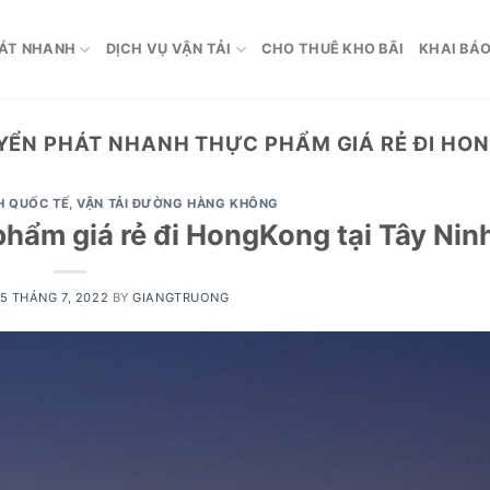
ÁT NHANH
DỊCH VỤ VẬN TẢI
CHO THUÊ KHO BÃI
KHAI BÁO
ỂN PHÁT NHANH THỰC PHẨM GIÁ RẺ ĐI HON
H QUỐC TẾ
,
VẬN TẢI ĐƯỜNG HÀNG KHÔNG
hẩm giá rẻ đi HongKong tại Tây Nin
5 THÁNG 7, 2022
BY
GIANGTRUONG