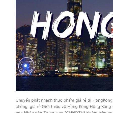
Chuyển phát nhanh thực phẩm giá rẻ đi HongKong
chóng, giá rẻ Giới thiệu về Hồng Kông Hồng Kông
hòa Nhân dân Trung Hoa (CHNDTH).Nnằm trên bờ 