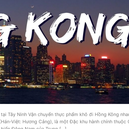
 tại Tây Ninh Vận chuyển thực phẩm khô đi Hồng Kông nha
 (Hán-Việt: Hương Cảng), là một Đặc khu hành chính thuộc
biển Đông Nam của Trung […]