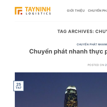
Skip
to
GIỚI THIỆU
CHUYỂN PH
content
TAG ARCHIVES:
CHUY
CHUYỂN PHÁT NHAN
Chuyển phát nhanh thực p
POSTED ON
2
25
Th7