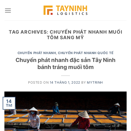
Skip
to
content
TAG ARCHIVES:
CHUYỂN PHÁT NHANH MUỐI
TÔM SANG MỸ
CHUYỂN PHÁT NHANH
,
CHUYỂN PHÁT NHANH QUỐC TẾ
Chuyển phát nhanh đặc sản Tây Ninh
bánh tráng muối tôm
POSTED ON
14 THÁNG 1, 2022
BY
MYTRINH
14
Th1