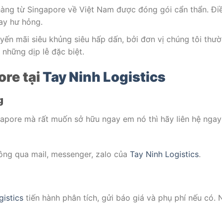
àng từ Singapore về Việt Nam được đóng gói cẩn thẩn. Đi
hay hư hỏng.
ến mãi siêu khủng siêu hấp dấn, bởi đơn vị chúng tôi thư
những dịp lễ đặc biệt.
ore tại
Tay Ninh Logistics
g
pore mà rất muốn sở hữu ngay em nó thì hãy liên hệ ngay
hông qua mail, messenger, zalo của
Tay Ninh Logistics
.
gistics
tiến hành phân tích, gửi báo giá và phụ phí nếu có.