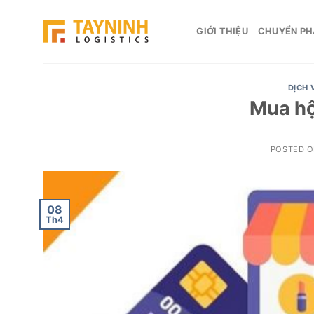
Skip
to
GIỚI THIỆU
CHUYỂN PH
content
DỊCH 
Mua hộ
POSTED 
08
Th4