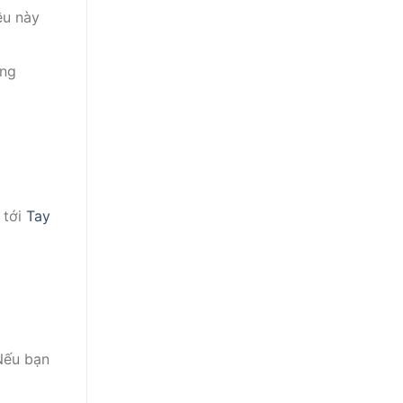
ều này
ờng
 tới
Tay
 Nếu bạn