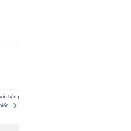
uốc bằng
biển