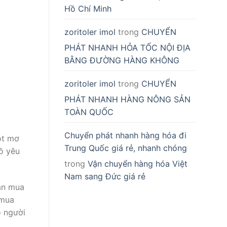
Hồ Chí Minh
zoritoler imol
trong
CHUYỂN
PHÁT NHANH HỎA TỐC NỘI ĐỊA
BẰNG ĐƯỜNG HÀNG KHÔNG
zoritoler imol
trong
CHUYỂN
PHÁT NHANH HÀNG NÔNG SẢN
TOÀN QUỐC
Chuyển phát nhanh hàng hóa đi
ột mơ
Trung Quốc giá rẻ, nhanh chóng
ồ yêu
trong
Vận chuyển hàng hóa Việt
Nam sang Đức giá rẻ
bạn mua
 mua
ó người