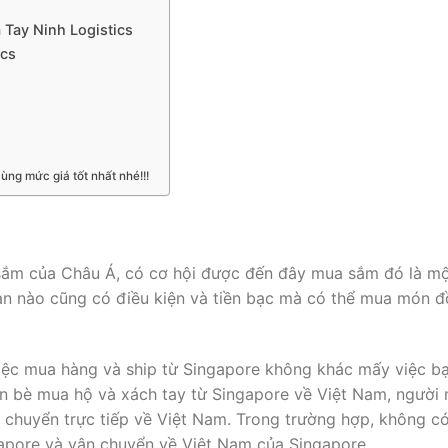
 Tay Ninh Logistics
ics
ùng mức giá tốt nhất nhé!!!
 sắm của Châu Á, có cơ hội được đến đây mua sắm đó là m
bạn nào cũng có điều kiện và tiền bạc mà có thể mua món đ
 việc mua hàng và ship từ Singapore không khác mấy việc 
n bè mua hộ và xách tay từ Singapore về Việt Nam, người
 chuyển trực tiếp về Việt Nam. Trong trường hợp, không c
gapore và vận chuyển về Việt Nam của Singapore.