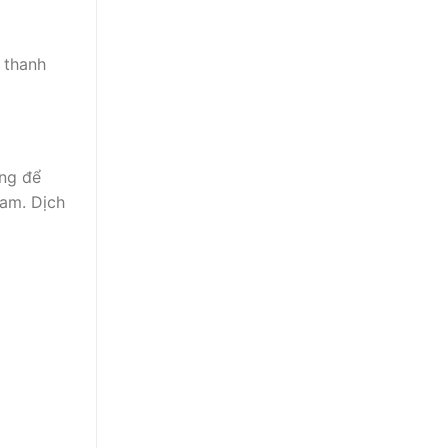
 thanh
ing để
Nam. Dịch