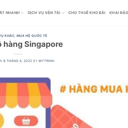
ÁT NHANH
DỊCH VỤ VẬN TẢI
CHO THUÊ KHO BÃI
KHAI BÁO
VỤ KHÁC
,
MUA HỘ QUỐC TẾ
 hàng Singapore
ON
8 THÁNG 4, 2022
BY
MYTRINH