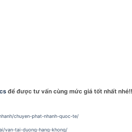
ics
để được tư vấn cùng mức giá tốt nhất nhé!!
t-nhanh/chuyen-phat-nhanh-quoc-te/
-tai/van-tai-duong-hang-khong/