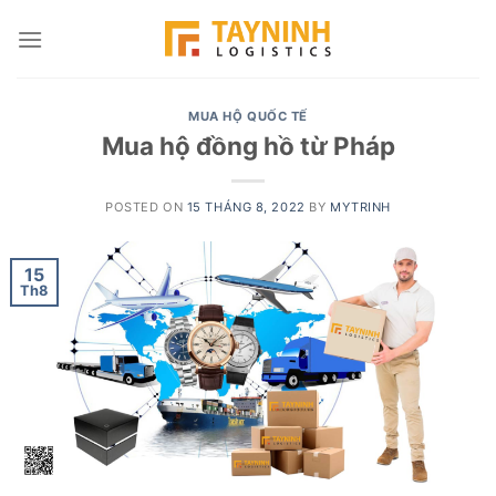
Skip
to
content
MUA HỘ QUỐC TẾ
Mua hộ đồng hồ từ Pháp
POSTED ON
15 THÁNG 8, 2022
BY
MYTRINH
15
Th8