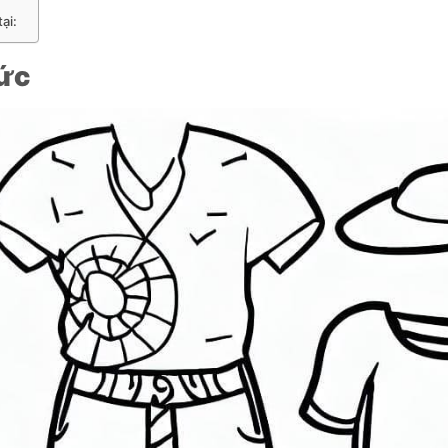
ại:
Đức