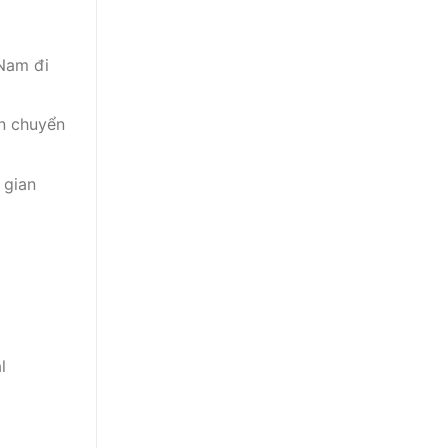
Nam đi
ận chuyển
 gian
l