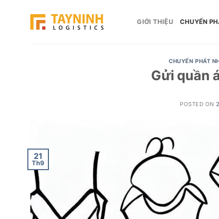
Skip
to
GIỚI THIỆU
CHUYỂN PH
content
CHUYỂN PHÁT N
Gửi quần á
POSTED ON
21
Th9