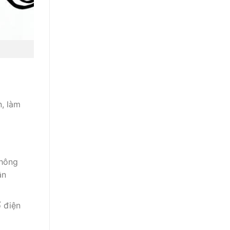
n, làm
không
ận
ố điện