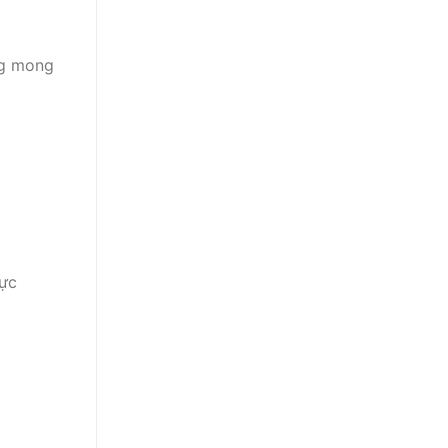
ng mong
rực