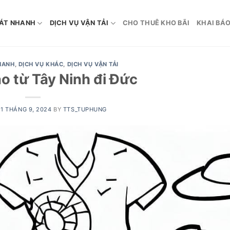
ÁT NHANH
DỊCH VỤ VẬN TẢI
CHO THUÊ KHO BÃI
KHAI BÁO
HANH
,
DỊCH VỤ KHÁC
,
DỊCH VỤ VẬN TẢI
o từ Tây Ninh đi Đức
21 THÁNG 9, 2024
BY
TTS_TUPHUNG