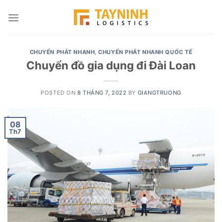
Skip
to
content
CHUYỂN PHÁT NHANH
,
CHUYỂN PHÁT NHANH QUỐC TẾ
Chuyển đồ gia dụng đi Đài Loan
POSTED ON
8 THÁNG 7, 2022
BY
GIANGTRUONG
08
Th7