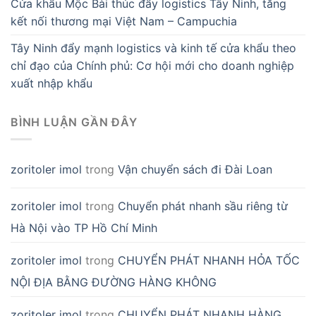
Cửa khẩu Mộc Bài thúc đẩy logistics Tây Ninh, tăng
kết nối thương mại Việt Nam – Campuchia
Tây Ninh đẩy mạnh logistics và kinh tế cửa khẩu theo
chỉ đạo của Chính phủ: Cơ hội mới cho doanh nghiệp
xuất nhập khẩu
BÌNH LUẬN GẦN ĐÂY
zoritoler imol
trong
Vận chuyển sách đi Đài Loan
zoritoler imol
trong
Chuyển phát nhanh sầu riêng từ
Hà Nội vào TP Hồ Chí Minh
zoritoler imol
trong
CHUYỂN PHÁT NHANH HỎA TỐC
NỘI ĐỊA BẰNG ĐƯỜNG HÀNG KHÔNG
zoritoler imol
trong
CHUYỂN PHÁT NHANH HÀNG