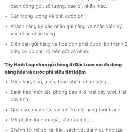
cách đóng gói, số lượng, bao bì, nhãn mác.
Cân trọng lượng và tính cước phí.
Khách hàng ký xác nhận gửi hàng và nhân viên ký
xác nhận nhận hàng.
Biên bản gửi hàng và hóa đơn phải được lập thành 2
bản, có đủ chữ ký bên gửi và nhận.
Tây Ninh Logistics gửi hàng đi Đài Loan với đa dạng
hàng hóa và cước phí siêu tiết kiệm
Miến khô, bún, miến, thực phẩm chức năng,..
Bánh kẹo, mứt tết, phong bao lì xì, trái cây tươi, trái
cây khô,..
Quần áo, giày dép, vải, nhiều mặt hàng thời trang
Mỹ phẩm: lông mi giả, sữa rửa mặt,…
Chứng từ, hồ sơ, tài liệu, sách vở, dụng cụ học tập