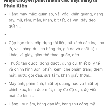
Nhận chuyển phát nhanh các mặt hàng đi
Phúc Kiến
Hàng may mặc: quần áo, vải vóc, khăn quàng, găng
tay, mũ, rèm, màn, khăn, bít tất, cà vạt, dây đeo
quần…
Cặp học sinh, cặp đựng tài liệu, túi xách các loại, ba
lô, vali, hàng du lịch bằng da, giả da và chất liệu
khác, ví, giày, giày thể thao, guốc, dép …
Thuốc tân dược, đông dược, dụng cụ, thiết bị y tế
và chỉnh hình.Son, phấn, kem, chế phẩm trang điểm
mắt, nước gội đầu, sữa tắm, khăn giấy thơm…
Máy ảnh, phim ảnh, thiết bị quang học và thiết bị
chính xác, kính đeo mắt, máy đo độ cận, độ viễn,
mài lắp kính…
Hàng lưu niệm, hàng đan lát, hàng thủ công mỹ