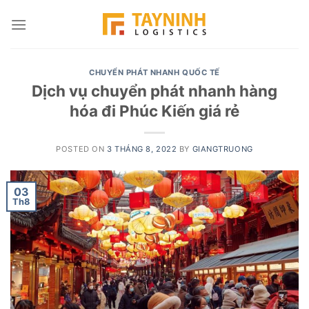
Skip
to
content
CHUYỂN PHÁT NHANH QUỐC TẾ
Dịch vụ chuyển phát nhanh hàng
hóa đi Phúc Kiến giá rẻ
POSTED ON
3 THÁNG 8, 2022
BY
GIANGTRUONG
03
Th8