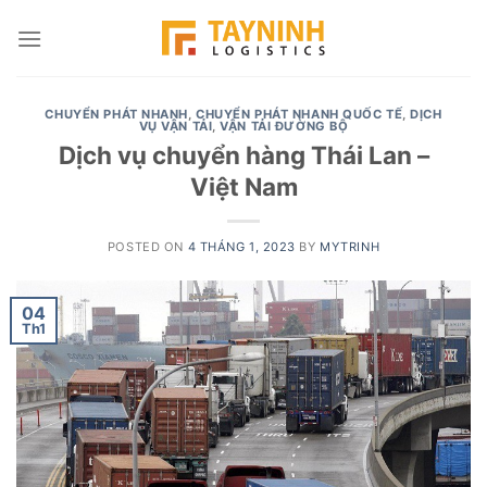
Skip
to
content
CHUYỂN PHÁT NHANH
,
CHUYỂN PHÁT NHANH QUỐC TẾ
,
DỊCH
VỤ VẬN TẢI
,
VẬN TẢI ĐƯỜNG BỘ
Dịch vụ chuyển hàng Thái Lan –
Việt Nam
POSTED ON
4 THÁNG 1, 2023
BY
MYTRINH
04
Th1