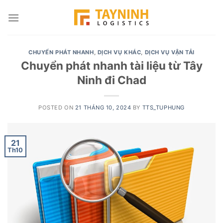
Skip
to
content
CHUYỂN PHÁT NHANH
,
DỊCH VỤ KHÁC
,
DỊCH VỤ VẬN TẢI
Chuyển phát nhanh tài liệu từ Tây
Ninh đi Chad
POSTED ON
21 THÁNG 10, 2024
BY
TTS_TUPHUNG
21
Th10